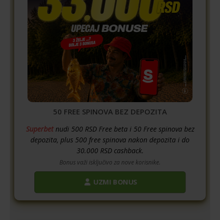
50 FREE SPINOVA BEZ DEPOZITA
Superbet
nudi 500 RSD Free beta i 50 Free spinova bez
depozita, plus 500 free spinova nakon depozita i do
30.000 RSD cashback.
Bonus važi isključivo za nove korisnike.
UZMI BONUS