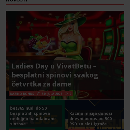
Ladies Day u VivatBetu –
besplatni spinovi svakog
četvrtka za dame
KAZINO BONUS
30. JULA 2026
0
bet365 nudi do 50
besplatnih spinova
Kazino misija donosi
nedeljno na odabrane
dnevni bonus od 500
slotove
RSD za slot igrače