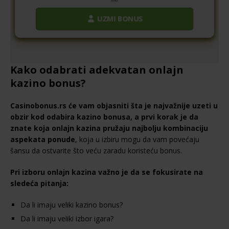
UZMI BONUS
Kako odabrati adekvatan onlajn
kazino bonus?
Casinobonus.rs će vam objasniti šta je najvažnije uzeti u
obzir kod odabira kazino bonusa, a prvi korak je da
znate koja onlajn kazina pružaju najbolju kombinaciju
aspekata ponude
, koja u izbiru mogu da vam povećaju
šansu da ostvarite što veću zaradu koristeću bonus.
Pri izboru onlajn kazina važno je da se fokusirate na
sledeća pitanja:
Da li imaju veliki kazino bonus?
Da li imaju veliki izbor igara?