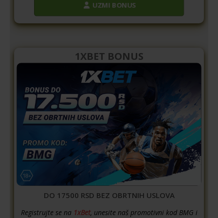
UZMI BONUS
1XBET BONUS
DO 17500 RSD BEZ OBRTNIH USLOVA
Registrujte se na
1xBet
, unesite naš promotivni kod BMG i