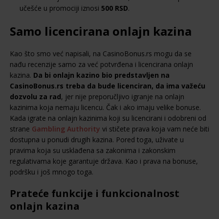
učešće u promociji iznosi
500 RSD
.
Samo licencirana onlajn kazina
Kao što smo već napisali, na CasinoBonus.rs mogu da se
nađu recenzije samo za već potvrđena i licencirana onlajn
kazina.
Da bi onlajn kazino bio predstavljen na
CasinoBonus.rs treba da bude licenciran, da ima važeću
dozvolu za rad
, jer nije preporučljivo igranje na onlajn
kazinima koja nemaju licencu. Čak i ako imaju velike bonuse.
Kada igrate na onlajn kazinima koji su licencirani i odobreni od
strane
Gambling Authority
vi stičete prava koja vam neće biti
dostupna u ponudi drugih kazina. Pored toga, uživate u
pravima koja su usklađena sa zakonima i zakonskim
regulativama koje garantuje država. Kao i prava na bonuse,
podršku i još mnogo toga.
Prateće funkcije i funkcionalnost
onlajn kazina