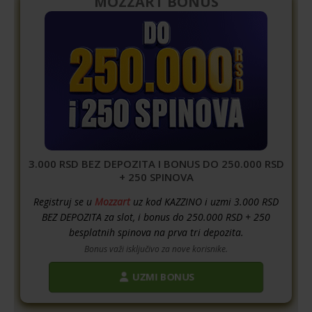
MOZZART BONUS
3.000 RSD BEZ DEPOZITA I BONUS DO 250.000 RSD
+ 250 SPINOVA
Registruj se u
Mozzart
uz kod KAZZINO i uzmi 3.000 RSD
BEZ DEPOZITA za slot, i bonus do 250.000 RSD + 250
besplatnih spinova na prva tri depozita.
Bonus važi isključivo za nove korisnike.
UZMI BONUS