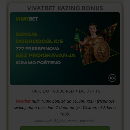
VIVATBET KAZINO BONUS
100% DO 10.000 RSD + DO 777 FS
Vivatbet
nudi 100% bonusa do 10.000 RSD i frispinove
svakog dana narednih 7 dana na igri Wisdom of Athena
1000.
Bonus važi isključivo za nove korisnike.