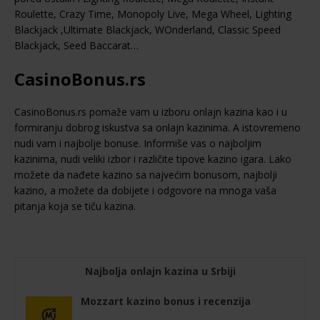
Roulette, Crazy Time, Monopoly Live, Mega Wheel, Lighting
Blackjack ,Ultimate Blackjack, WOnderland, Classic Speed
Blackjack, Seed Baccarat…
CasinoBonus.rs
CasinoBonus.rs pomaže vam u izboru onlajn kazina kao i u
formiranju dobrog iskustva sa onlajn kazinima. A istovremeno
nudi vam i najbolje bonuse. Informiše vas o najboljim
kazinima, nudi veliki izbor i različite tipove kazino igara. Lako
možete da nađete kazino sa najvećim bonusom, najbolji
kazino, a možete da dobijete i odgovore na mnoga vaša
pitanja koja se tiču kazina.
Najbolja onlajn kazina u Srbiji
Mozzart kazino bonus i recenzija