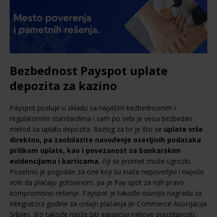
Bezbednost Payspot uplate
depozita za kazino
Payspot posluje u skladu sa najvišim bezbednosnim i
regulatornim standardima i sam po sebi je veoa bezbedan
metod za uplatu depozita. Razlog za to je što se
uplate vrše
direktno, pa zaobilazite navođenje osetljivih podataka
prilikom uplate, kao i povezanost sa bankarskim
evidencijama i karticama
, čiji se promet može ugroziti.
Posebno je pogodan za one koji su inače nepoverljivi i najviše
vole da plaćaju gotovinom, pa je Pay spot za njih pravo
kompromisno rešenje. Payspot je takođe osvojio nagradu za
integratora godine za onlajn plaćanja (e-Commerce Asocijacija
Srbije), što takođe može biti garancija njihove pouzdanosti.