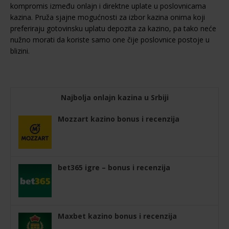
kompromis između onlajn i direktne uplate u poslovnicama
kazina. Pruža sjajne mogućnosti za izbor kazina onima koji
preferiraju gotovinsku uplatu depozita za kazino, pa tako neće
nužno morati da koriste samo one čije poslovnice postoje u
blizini.
Najbolja onlajn kazina u Srbiji
Mozzart kazino bonus i recenzija
bet365 igre – bonus i recenzija
Maxbet kazino bonus i recenzija