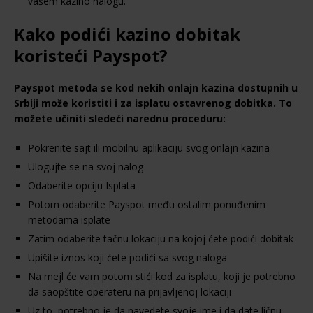
vašem kazino nalogu.
Kako podići kazino dobitak
koristeći Payspot?
Payspot metoda se kod nekih onlajn kazina dostupnih u
Srbiji može koristiti i za isplatu ostavrenog dobitka. To
možete učiniti sledeći narednu proceduru:
Pokrenite sajt ili mobilnu aplikaciju svog onlajn kazina
Ulogujte se na svoj nalog
Odaberite opciju Isplata
Potom odaberite Payspot među ostalim ponuđenim
metodama isplate
Zatim odaberite tačnu lokaciju na kojoj ćete podići dobitak
Upišite iznos koji ćete podići sa svog naloga
Na mejl će vam potom stići kod za isplatu, koji je potrebno
da saopštite operateru na prijavljenoj lokaciji
Uz to, potrebno je da navedete svoje ime i da date ličnu