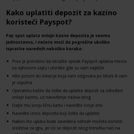
Kako uplatiti depozit za kazino
koristeći Payspot?
Pay spot uplata onlajn kazno depozita je veoma
jednostavna, i nećete moći da pogrešite ukoliko
ispratite narednih nekoliko koraka:
Prvo je potrebno da istražite spisak Payspot uplatna mesta
na njihovom sajtu i utvrdite gde su vam najbliže
Idite potom do lokacije koja vam odgovara po blizini ili vam
je usputna
Operateru kažite da želite da uplatite depozit za određeni
onlajn kazino, uz navođenje naziva istog
Dajte mu svoju ličnu kartu i navedite svoje ime
Navedite iznos depozita koji želite da uplatite
Nakon što uplata bude zavedena odmah možete koristiti
sredstva za igru, jer će se depozit istog trenutka naći na