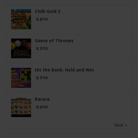
Chilli Gold 2
8.8/10
Game of Thrones
8.7/10
Hit the Bank: Hold and Win
8.7/10
Rarara
8.6/10
Next »