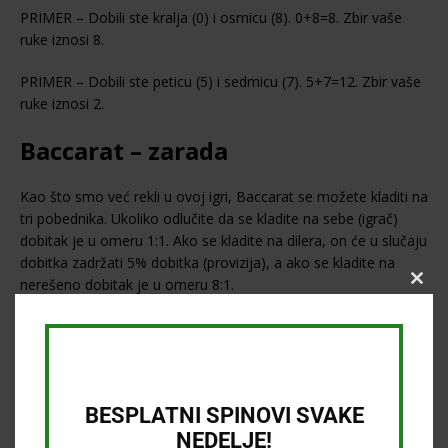
PRIMER – Dobili ste kralja (0) i osmicu (8). 0+8=8. Zbir vaše
ruke iznosi 8.
PRIMER – Dobili ste peticu (5) i sedmicu (7). 5+7=12. Zbir vaše
ruke iznosi 2.
Baccarat – zarada
Kao što smo već rekli u ovoj igri, Baccarat se možete kladiti na
tri pobednika. Ukoliko odlučite da se kladite na sebe (igrač)
dobitak je u omeru 1:1. Ako se kladite na dilera, on će u slučaju
dobitka zadržati 5% dobitka (provizija), a ako se kladite na
nerešeno dobitak je u omeru 8:1.
Clos
this
modu
Postoji nekoliko vrsta Baccarata, a pravila variraju od kazina
do kazina.
BESPLATNI SPINOVI SVAKE
NEDELJE!
Najbolja onlajn kazina u Srbiji