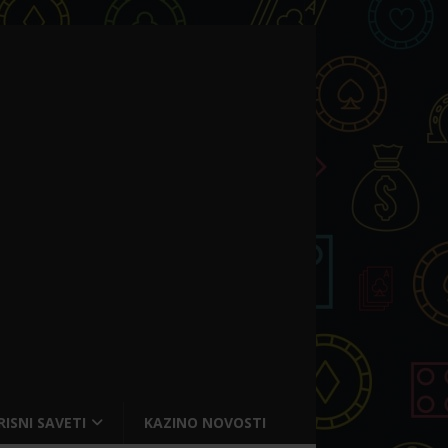
RISNI SAVETI
KAZINO NOVOSTI