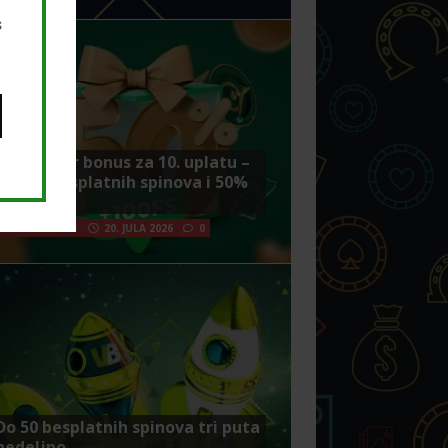
s
Betwinner bonus za 10. uplatu –
do 100 besplatnih spinova i 50%
bonusa
KAZINO BONUS
20. JULA 2026
0
Do 50 besplatnih spinova tri puta
nedeljno