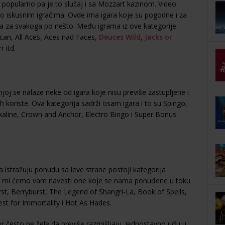
 popularno pa je to slučaj i sa Mozzart kazinom. Video
o iskusnim igračima. Ovde ima igara koje su pogodne i za
a za svakoga po nešto. Među igrama iz ove kategorije
ican, All Aces, Aces nad Faces,
Deuces Wild
,
Jacks or
r itd.
joj se nalaze neke od igara koje nisu previše zastupljene i
 ih koriste. Ova kategorija sadrži osam igara i to su Spingo,
xaline, Crown and Anchor, Electro Bingo i Super Bonus
 istražuju ponudu sa leve strane postoji kategorija
ak, a mi ćemo vam navesti one koje se nama ponuđene u toku
rst, Berryburst, The Legend of Shangri-La, Book of Spells,
st for Immortality i Hot As Hades.
jer često ne žele da previše razmišljaju. Jednostavno uđu u