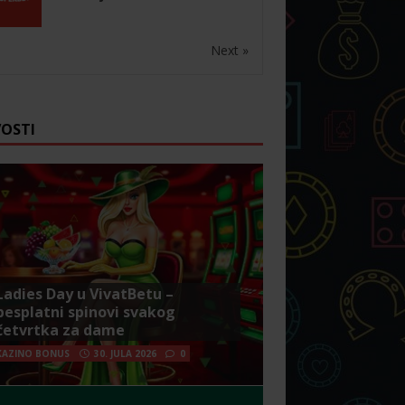
Next »
OSTI
Ladies Day u VivatBetu –
besplatni spinovi svakog
četvrtka za dame
KAZINO BONUS
30. JULA 2026
0