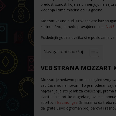
predostrožnosti koje se primenjuju na sajtu 
klađenja licima mlađim od 18 godina.
Mozzart kazino nudi širok spektar kazino igar
kazino uživo, a među provajderima su
NetE
Poslednjih godina uveliko šire poslovanje van S
Navigacioni sadržaj
VEB STRANA MOZZART 
Mozzart je nedavno promenio izgled svog s
zadržavamo na novom. To je moderan sajt s
najvažnije je što je lak za korišćenje, pre
kladite na sportske događaje, ovde su ponuđen
sportovi i
kazino igre
. Smatramo da treba na
da igrate uživo ogroman broj parova i raznov