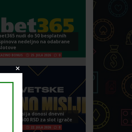
bet365 nudi do 50 besplatnih
spinova nedeljno na odabrane
slotove
KAZINO BONUS
25. JULA 2026
0
Close
this
module
Kazino misija donosi dnevni
bonus od 500 RSD za slot igrače
KAZINO BONUS
22. JULA 2026
0