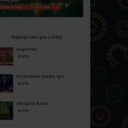
KAZINO BONUS
17. JULA 2026
0
Najbolje Slot Igre u Srbiji
Augustus
9.2/10
Rocketman kazino igra
9.2/10
Almighty Aztec
9.1/10