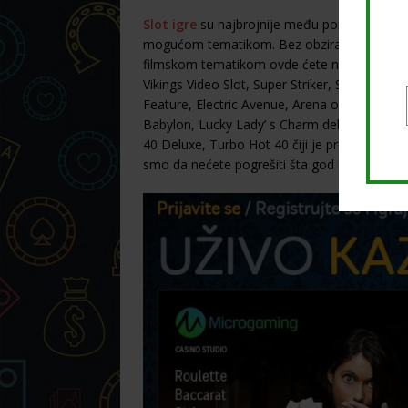
Slot igre
su najbrojnije među ponuđenim igr
mogućom tematikom. Bez obzira da li ste ljubit
filmskom tematikom ovde ćete naći od sveg
Vikings Video Slot, Super Striker, Starburst 
Feature, Electric Avenue, Arena of Gold, Th
Babylon, Lucky Lady’ s Charm deluxe i From D
40 Deluxe, Turbo Hot 40 čiji je provajder Faz
smo da nećete pogrešiti šta god da izaberete