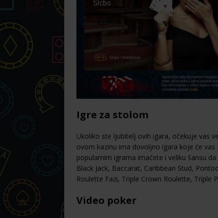
Igre za stolom
Ukoliko ste ljubitelj ovih igara, očekuje vas vel
ovom kazinu ima dovoljno igara koje će vas z
popularnim igrama imaćete i veliku šansu da o
Black Jack, Baccarat, Caribbean Stud, Ponto
Roulette Fazi, Triple Crown Roulette, Triple
Video poker