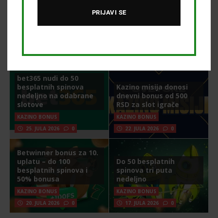
Ladies Day u VivatBetu –
PRIJAVI SE
besplatni spinovi svakog
četvrtka za dame
KAZINO BONUS
30. JULA 2026
0
bet365 nudi do 50
besplatnih spinova
Kazino misija donosi
nedeljno na odabrane
dnevni bonus od 500
slotove
RSD za slot igrače
KAZINO BONUS
KAZINO BONUS
25. JULA 2026
0
22. JULA 2026
0
Betwinner bonus za 10.
uplatu – do 100
Do 50 besplatnih
besplatnih spinova i
spinova tri puta
50% bonusa
nedeljno
KAZINO BONUS
KAZINO BONUS
20. JULA 2026
0
17. JULA 2026
0