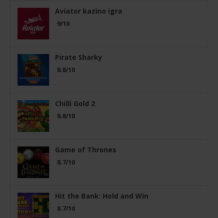
Aviator kazino igra
9/10
Pirate Sharky
8.8/10
Chilli Gold 2
8.8/10
Game of Thrones
8.7/10
Hit the Bank: Hold and Win
8.7/10