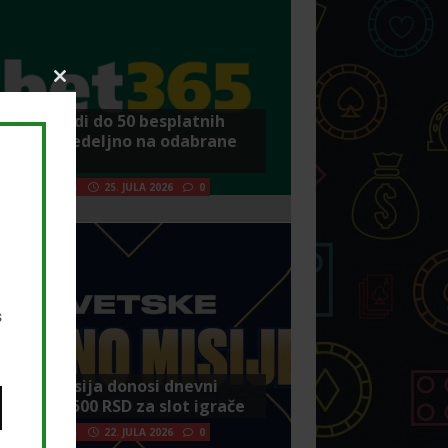
Close
this
bet365 nudi do 50 besplatnih
module
spinova nedeljno na odabrane
slotove
KAZINO BONUS
25. JULA 2026
0
s
Kazino misija donosi dnevni
bonus od 500 RSD za slot igrače
KAZINO BONUS
22. JULA 2026
0