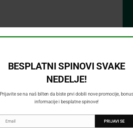
BESPLATNI SPINOVI SVAKE
NEDELJE!
Prijavite se na naš bilten da biste prvi dobili nove promocije, bonu
informacije i besplatne spinove!
Email
PRIJAVI SE
Email