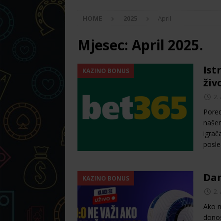
HOME
2025
April
Mjesec:
April 2025.
Ist
KAZINO BONUS
živ
2.
Pored
našem
igrač
posle
Dan
KAZINO BONUS
2.
Ako n
donos