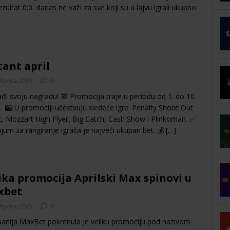
ezultat 0:0 danas ne važi za sve koji su u lajvu igrali ukupno
tant april
 Aprila 2025
0
đi svoju nagradu! 📆 Promocija traje u periodu od 1. do 10.
a. 🎰 U promociji učestvuju sledeće igre: Penalty Shoot Out
t, Mozzart High Flyer, Big Catch, Cash Show i Plinkoman. ✅
rijum za rangiranje igrača je najveći ukupan bet. 💰
[…]
ika promocija Aprilski Max spinovi u
xbet
 Aprila 2025
0
nija MaxBet pokrenula je veliku promociju pod nazivom