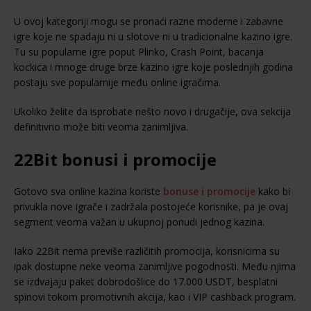
U ovoj kategoriji mogu se pronaći razne moderne i zabavne
igre koje ne spadaju ni u slotove ni u tradicionalne kazino igre.
Tu su popularne igre poput Plinko, Crash Point, bacanja
kockica i mnoge druge brze kazino igre koje poslednjih godina
postaju sve popularnije među online igračima.
Ukoliko želite da isprobate nešto novo i drugačije, ova sekcija
definitivno može biti veoma zanimljiva.
22Bit bonusi i promocije
Gotovo sva online kazina koriste
bonuse i promocije
kako bi
privukla nove igrače i zadržala postojeće korisnike, pa je ovaj
segment veoma važan u ukupnoj ponudi jednog kazina.
Iako 22Bit nema previše različitih promocija, korisnicima su
ipak dostupne neke veoma zanimljive pogodnosti. Među njima
se izdvajaju paket dobrodošlice do 17.000 USDT, besplatni
spinovi tokom promotivnih akcija, kao i VIP cashback program.