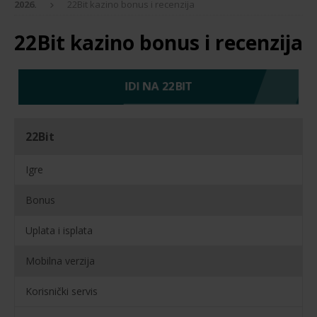
2026.
22Bit kazino bonus i recenzija
22Bit kazino bonus i recenzija
IDI NA 22BIT
22Bit
Igre
Bonus
Uplata i isplata
Mobilna verzija
Korisnički servis