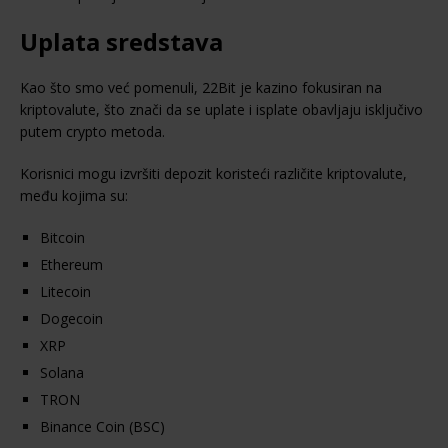
Uplata sredstava
Kao što smo već pomenuli, 22Bit je kazino fokusiran na
kriptovalute, što znači da se uplate i isplate obavljaju isključivo
putem crypto metoda.
Korisnici mogu izvršiti depozit koristeći različite kriptovalute,
među kojima su:
Bitcoin
Ethereum
Litecoin
Dogecoin
XRP
Solana
TRON
Binance Coin (BSC)