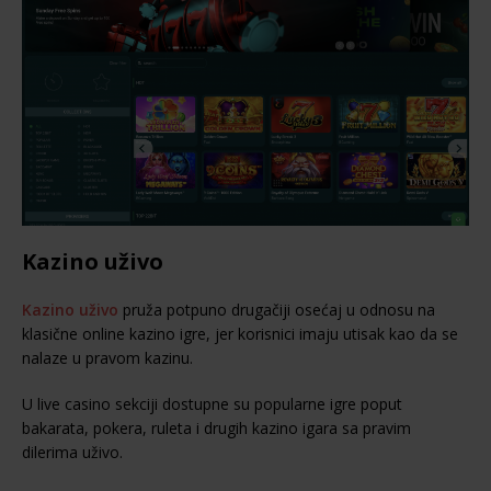
Kazino uživo
Kazino uživo
pruža potpuno drugačiji osećaj u odnosu na
klasične online kazino igre, jer korisnici imaju utisak kao da se
nalaze u pravom kazinu.
U live casino sekciji dostupne su popularne igre poput
bakarata, pokera, ruleta i drugih kazino igara sa pravim
dilerima uživo.