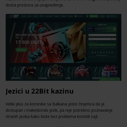
dosta prostora za unapređenje.
Jezici u 22Bit kazinu
Veliki plus za korisnike sa Balkana jeste činjenica da je
dostupan i makedonski jezik, pa nije potrebno poznavanje
stranih jezika kako biste bez problema koristili sajt.