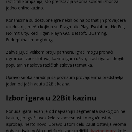
različitih kompanija, što predstavlja veoma solidan izbor za
jedno online kazino.
Korisnicima su dostupne igre nekih od najpoznatijih provajdera
u industriji, među kojima su Pragmatic Play, Evolution, NetEnt,
Nolimit City, Red Tiger, Play’n GO, Betsoft, BGaming,
Endorphina i mnogi drugi.
Zahvaljujući velikom broju partnera, igrači mogu pronaći
ogroman izbor slotova, kazino igara uživo, crash igara i drugih
popularnih naslova različitih stilova i tematika.
Upravo široka saradnja sa poznatim provajderima predstavlja
jedan od jačih aduta 22Bit kazina.
Izbor igara u 22Bit kazinu
Ponuda igara jedan je od najvažnijih segmenata svakog online
kazina, jer igrači uvek žele raznovrsnost i mogućnost da
isprobaju nešto novo. Upravo u tom delu 22Bit ostavlja veoma
dobar utisak, pošto nudi širok izbor različitih
kazino igara
koje