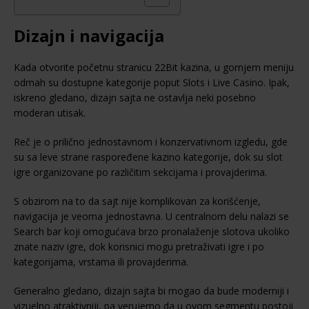
Dizajn i navigacija
Kada otvorite početnu stranicu 22Bit kazina, u gornjem meniju
odmah su dostupne kategorije poput Slots i Live Casino. Ipak,
iskreno gledano, dizajn sajta ne ostavlja neki posebno
moderan utisak.
Reč je o prilično jednostavnom i konzervativnom izgledu, gde
su sa leve strane raspoređene kazino kategorije, dok su slot
igre organizovane po različitim sekcijama i provajderima.
S obzirom na to da sajt nije komplikovan za korišćenje,
navigacija je veoma jednostavna. U centralnom delu nalazi se
Search bar koji omogućava brzo pronalaženje slotova ukoliko
znate naziv igre, dok korisnici mogu pretraživati igre i po
kategorijama, vrstama ili provajderima.
Generalno gledano, dizajn sajta bi mogao da bude moderniji i
vizuelno atraktivniji, pa verujemo da u ovom segmentu postoji