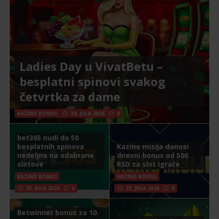
Ladies Day u VivatBetu –
besplatni spinovi svakog
četvrtka za dame
KAZINO BONUS
30. JULA 2026
0
bet365 nudi do 50
besplatnih spinova
Kazino misija donosi
nedeljno na odabrane
dnevni bonus od 500
slotove
RSD za slot igrače
KAZINO BONUS
KAZINO BONUS
25. JULA 2026
0
22. JULA 2026
0
Betwinner bonus za 10.