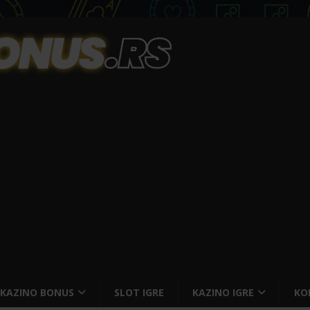
KAZINO BONUS
SLOT IGRE
KAZINO IGRE
KO