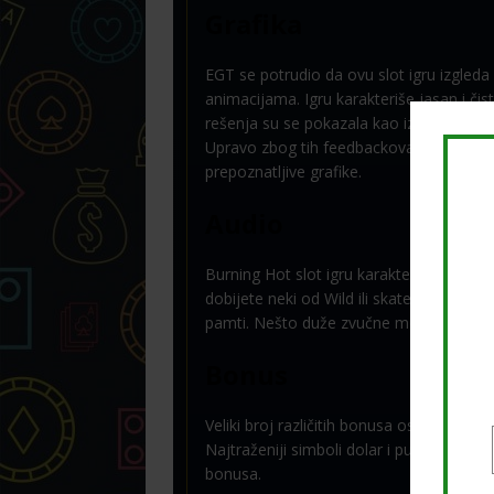
Grafika
EGT se potrudio da ovu slot igru izgleda
animacijama. Igru karakteriše jasan i čis
rešenja su se pokazala kao izuzetno dobr
Upravo zbog tih feedbackova EGT nije o
prepoznatljive grafike.
Audio
Burning Hot slot igru karakterišu priličn
dobijete neki od Wild ili skater simbola 
pamti. Nešto duže zvučne melodije se ja
Bonus
Veliki broj različitih bonusa ostvarajut
Najtraženiji simboli dolar i purpurna zve
bonusa.