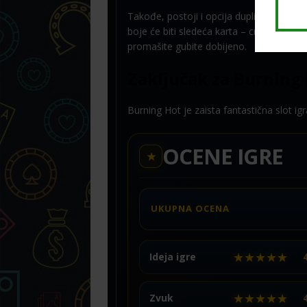
Takođe, postoji i opcija dupliranja dobit
boje će biti sledeća karta – crvena ili cr
promašite gubite dobijeno.
Zaključak za Burning
Burning Hot je zaista fantastična slot igra
OCENE IGRE
UKUPNA OCENA
★
★
★
★
★
Ideja igre
★
★
★
★
★
Zvuk