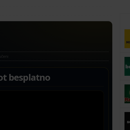
učeni
ot besplatno