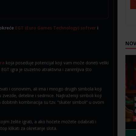
pokreće
EGT (Euro Games Technology) softver
i
NOV
gra
koja poseduje potencijal koji vam može doneti veliki
z EGT igra je izuzetno atraktivna i zanimljiva što
vati i osnovnim, ali ima i mnogo drugih simbola koji
u zvezde, deteline i sedmice. Najtraženiji simboli koji
 dobitnih kombinacija su tzv. “skater simboli” u ovom
jim želite igrati, a ako hoćete možete odabrati i
top klikati za okretanje slota.