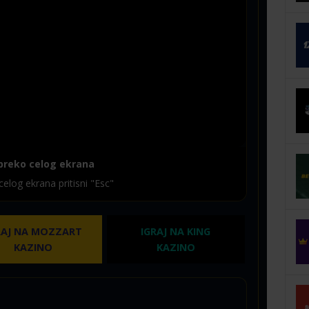
 preko celog ekrana
 celog ekrana pritisni "Esc"
RAJ NA MOZZART
IGRAJ NA KING
KAZINO
KAZINO