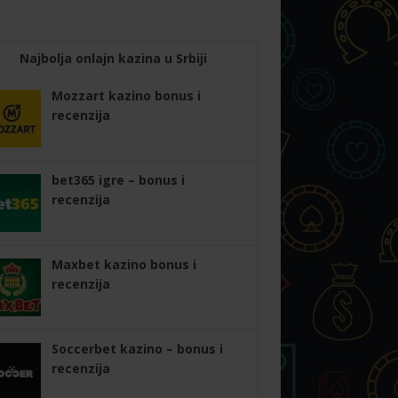
Najbolja onlajn kazina u Srbiji
Mozzart kazino bonus i
recenzija
bet365 igre – bonus i
recenzija
Maxbet kazino bonus i
recenzija
Soccerbet kazino – bonus i
recenzija