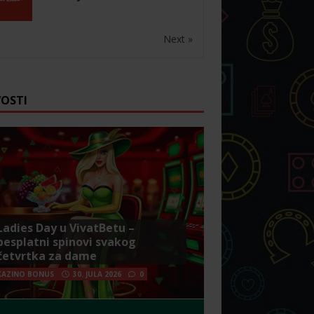
Next »
OSTI
Ladies Day u VivatBetu –
besplatni spinovi svakog
četvrtka za dame
KAZINO BONUS
30. JULA 2026
0