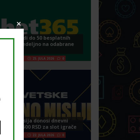
Close
this
bet365 nudi do 50 besplatnih
module
spinova nedeljno na odabrane
slotove
KAZINO BONUS
25. JULA 2026
0
s
Kazino misija donosi dnevni
bonus od 500 RSD za slot igrače
KAZINO BONUS
22. JULA 2026
0