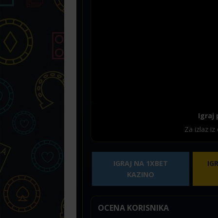
Igraj
Za izlaz iz
IGRAJ NA 1XBET
IG
KAZINO
OCENA KORISNIKA