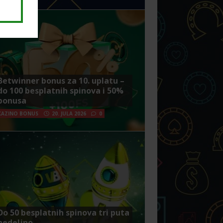
Betwinner bonus za 10. uplatu –
do 100 besplatnih spinova i 50%
bonusa
KAZINO BONUS
20. JULA 2026
0
Do 50 besplatnih spinova tri puta
nedeljno