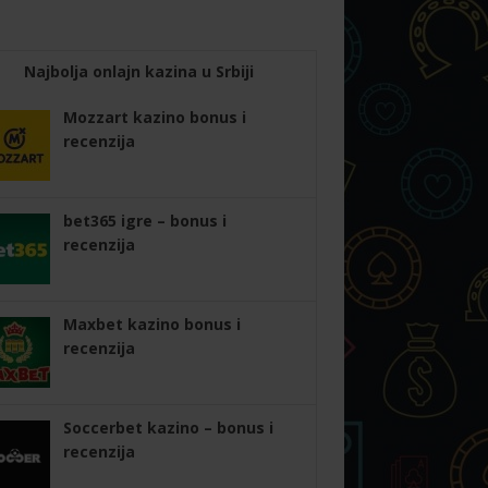
Najbolja onlajn kazina u Srbiji
Mozzart kazino bonus i
recenzija
bet365 igre – bonus i
recenzija
Maxbet kazino bonus i
recenzija
Soccerbet kazino – bonus i
recenzija