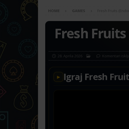
HOME
GAMES
Fresh Fruits (Endo
Fresh Fruits
28. Aprila 2026
Komentari isklj
Igraj Fresh Fru