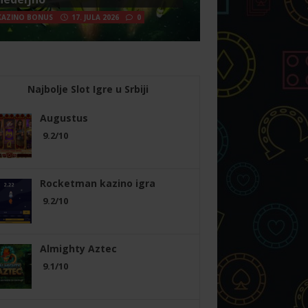
KAZINO BONUS
17. JULA 2026
0
Najbolje Slot Igre u Srbiji
Augustus
9.2/10
Rocketman kazino igra
9.2/10
Almighty Aztec
9.1/10