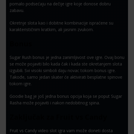
pomalo podsećaju na dečije igre koje donose dobru
zabavu.
Okretnje slota kao i dobitne kombinacije ispraćene su
karakterističnim kratkim, ali jasnim zvukom.
Bonus
Sugar Rush bonus je jedna zanimljivost ove igre. Ovaj bonu
se može pojaviti bilo kada čak i kada ste okretanjem slota
izgubili. Svi visoki simboli daju novac tokom bonus igre.
Takođe, samo jedan skater će aktivirati besplatne spinove
tokom igre.
Goodie bag je još jedna bonus opcija koja se poput Sugar
Rasha može pojaviti i nakon nedobitnog spina.
Zaključak za Fruit vs Candy
Fruit vs Candy video slot igra vam može doneti dosta