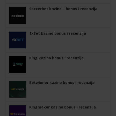
Soccerbet kazino – bonus i recenzija
1xBet kazino bonus i recenzija
King kazino bonus i recenzija
Betwinner kazino bonus i recenzija
Kingmaker kazino bonus i recenzija