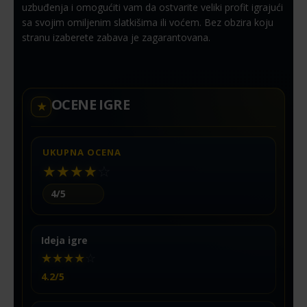
uzbuđenja i omogućiti vam da ostvarite veliki profit igrajući
sa svojim omiljenim slatkišima ili voćem. Bez obzira koju
stranu izaberete zabava je zagarantovana.
OCENE IGRE
UKUPNA OCENA
★
★
★
★
☆
4/5
Ideja igre
★
★
★
★
☆
4.2/5