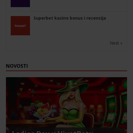
Superbet kazino bonus i recenzija
Next »
NOVOSTI