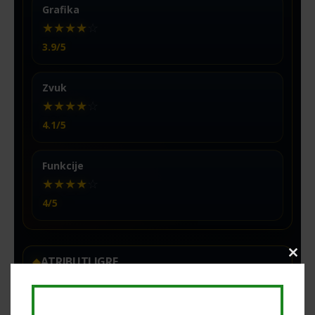
Grafika
★
★
★
★
☆
3.9/5
Zvuk
★
★
★
★
☆
4.1/5
Funkcije
★
★
★
★
☆
4/5
ATRIBUTI IGRE
Clos
this
modu
Bonus
Da
Kupi bonus
No