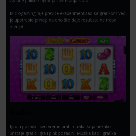
zabune prilikom igranja i okretanja slota.
Microgaming nije previše eksperimentisao sa grafikom već
je upotrebio princip da ono što daje rezultate ne treba
menjati.
Audio
Igru u pozadini svo vreme prati muzika koja nekako
pristaje grafici igre i pink pozadini. Muzika kao i grafika