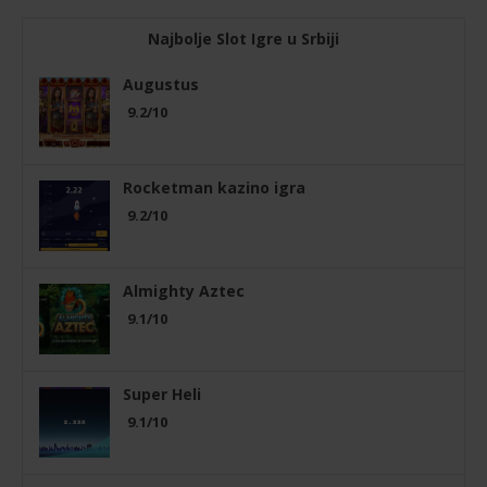
Najbolje Slot Igre u Srbiji
Augustus
9.2/10
Rocketman kazino igra
9.2/10
Almighty Aztec
9.1/10
Super Heli
9.1/10