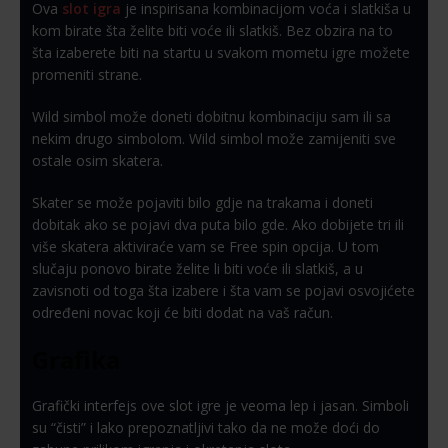
Ova
slot igra
je inspirisana kombinacijom voća i slatkiša u
kom birate šta želite biti voće ili slatkiš. Bez obzira na to
šta izaberete biti na startu u svakom mometu igre možete
promeniti strane.
Wild simbol može doneti dobitnu kombinaciju sam ili sa
nekim drugo simbolom. Wild simbol može zamijeniti sve
ostale osim skatera.
Skater se može pojaviti bilo gdje na trakama i doneti
dobitak ako se pojavi dva puta bilo gde. Ako dobijete tri ili
više skatera aktiviraće vam se Free spin opcija. U tom
slučaju ponovo birate želite li biti voće ili slatkiš, a u
zavisnoti od toga šta izabere i šta vam se pojavi osvojićete
određeni novac koji će biti dodat na vaš račun.
Grafika
Grafički interfejs ove slot igre je veoma lep i jasan. Simboli
su “čisti” i lako prepoznatljivi tako da ne može doći do