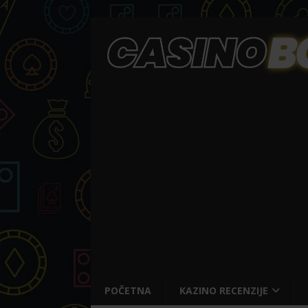
POČETNA
KAZINO RECENZIJE