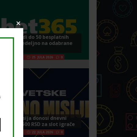
Close
this
bet365 nudi do 50 besplatnih
module
spinova nedeljno na odabrane
slotove
KAZINO BONUS
25. JULA 2026
0
s
Kazino misija donosi dnevni
bonus od 500 RSD za slot igrače
KAZINO BONUS
22. JULA 2026
0