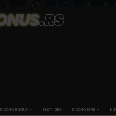
KAZINO BONUS
SLOT IGRE
KAZINO IGRE
KO