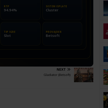
RTP
SISTEM ISPLATE
94.94%
Cluster
TIP IGRE
PROVAJDER
Slot
Betsoft
NEXT
Gladiator (Betsoft)