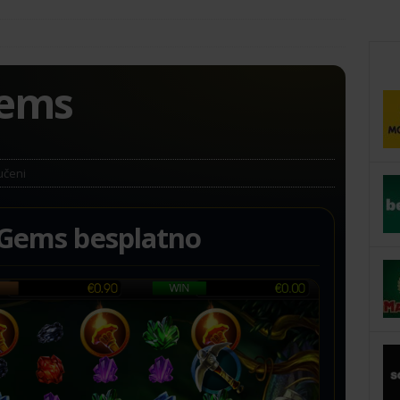
Gems
učeni
 Gems besplatno