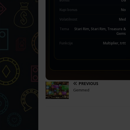
Bonus
Da
Kupi bonus
No
Volatilnost
Med
Tema
Stari Rim
,
Stari Rim
,
Treasure &
Gems
Funkcije
Multiplier
,
trtt
PREVIOUS
Gemmed