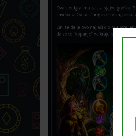
Ova slot igra ima zaista sjajnu grafiku.
savršeno. Od odličnog interfejsa, preko č
Čini se da je ovo najjači dio ove igre je
da se to “kopanje” na kraju isplati što sva