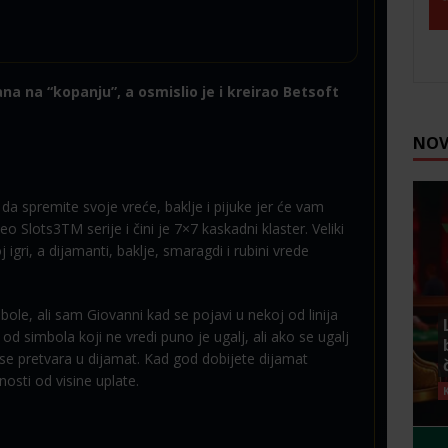
na na “kopanju”, a osmislio je i kreirao Betsoft
NOV
da spremite svoje vreće, baklje i pijuke jer će vam
eo Slots3TM serije i čini je 7×7 kaskadni klaster. Veliki
j igri, a dijamanti, baklje, smaragdi i rubini vrede
ole, ali sam Giovanni kad se pojavi u nekoj od linija
od simbola koji ne vredi puno je ugalj, ali ako se ugalj
e pretvara u dijamat. Kad god dobijete dijamat
nosti od visine uplate.