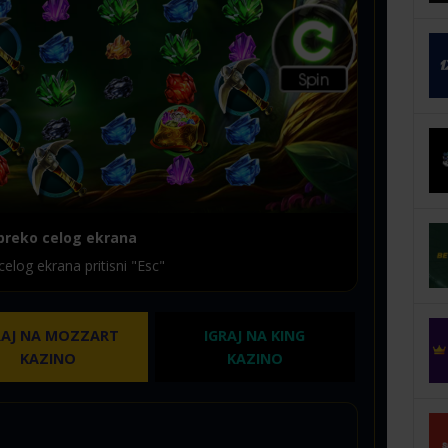
 preko celog ekrana
 celog ekrana pritisni "Esc"
RAJ NA MOZZART
IGRAJ NA KING
KAZINO
KAZINO