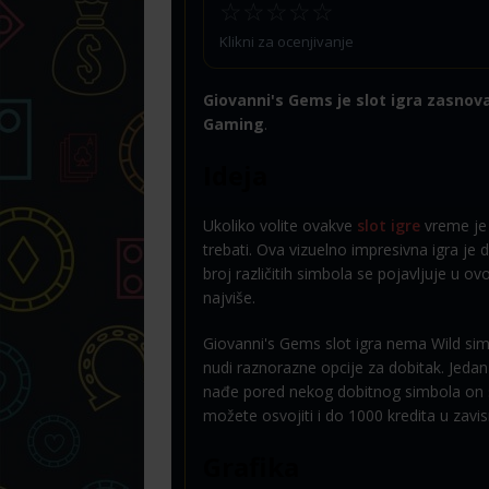
☆
☆
☆
☆
☆
Klikni za ocenjivanje
Giovanni's Gems je slot igra zasnova
Gaming
.
Ideja
Ukoliko volite ovakve
slot igre
vreme je 
trebati. Ova vizuelno impresivna igra je d
broj različitih simbola se pojavljuje u ovo
najviše.
Giovanni's Gems slot igra nema Wild simb
nudi raznorazne opcije za dobitak. Jedan 
nađe pored nekog dobitnog simbola on s
možete osvojiti i do 1000 kredita u zavis
Grafika