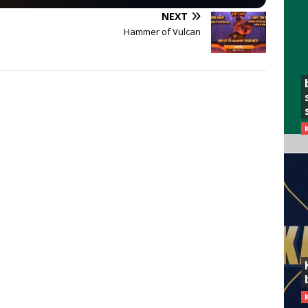
NEXT
Hammer of Vulcan