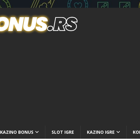
KAZINO BONUS
SLOT IGRE
KAZINO IGRE
KO