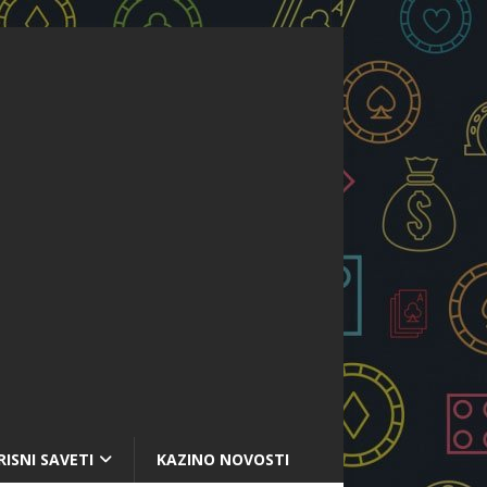
RISNI SAVETI
KAZINO NOVOSTI