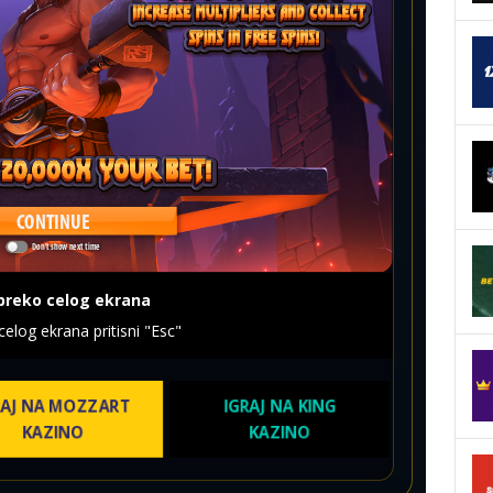
 preko celog ekrana
 celog ekrana pritisni "Esc"
RAJ NA MOZZART
IGRAJ NA KING
KAZINO
KAZINO