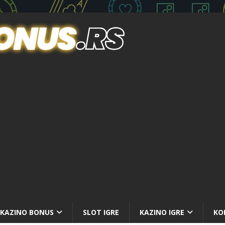
KAZINO BONUS
SLOT IGRE
KAZINO IGRE
KO