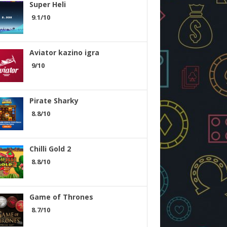
Super Heli
9.1/10
Aviator kazino igra
9/10
Pirate Sharky
8.8/10
Chilli Gold 2
8.8/10
Game of Thrones
8.7/10