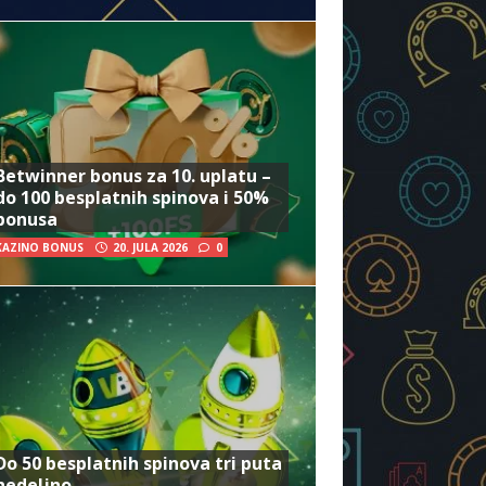
Betwinner bonus za 10. uplatu –
do 100 besplatnih spinova i 50%
bonusa
KAZINO BONUS
20. JULA 2026
0
Do 50 besplatnih spinova tri puta
nedeljno