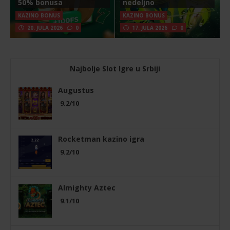
50% bonusa
nedeljno
KAZINO BONUS
KAZINO BONUS
20. JULA 2026
0
17. JULA 2026
0
Najbolje Slot Igre u Srbiji
Augustus
9.2/10
Rocketman kazino igra
9.2/10
Almighty Aztec
9.1/10