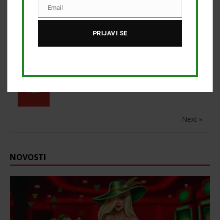
Email
Email
Kingmaker kazino bonus i recenzija
PRIJAVI SE
Superbet kazino bonus i recenzija
Next »
NOVOSTI