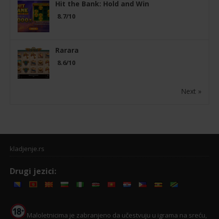
Hit the Bank: Hold and Win
8.7/10
Rarara
8.6/10
Next »
kladjenje.rs
Drugi jezici:
Maloletnicima je zabranjeno da učestvuju u igrama na sreću,