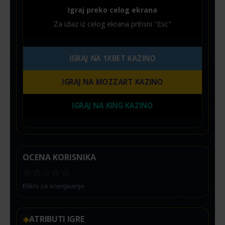
Igraj preko celog ekrana
Za izlaz iz celog ekrana pritisni "Esc"
IGRAJ NA 1XBET KAZINO
IGRAJ NA MOZZART KAZINO
IGRAJ NA KING KAZINO
OCENA KORISNIKA
☆
☆
☆
☆
☆
Klikni za ocenjivanje
ATRIBUTI IGRE