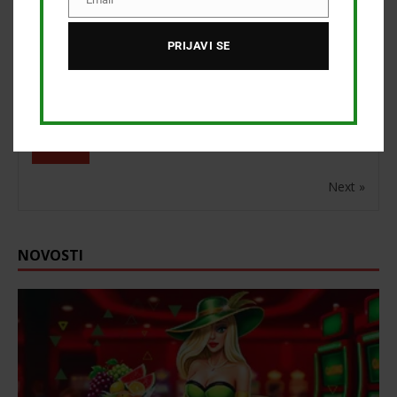
Email
Kingmaker kazino bonus i recenzija
PRIJAVI SE
Superbet kazino bonus i recenzija
Next »
NOVOSTI