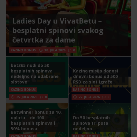
Ladies Day u VivatBetu –
besplatni spinovi svakog
četvrtka za dame
KAZINO BONUS
30. JULA 2026
0
bet365 nudi do 50
besplatnih spinova
Kazino misija donosi
nedeljno na odabrane
dnevni bonus od 500
slotove
RSD za slot igrače
KAZINO BONUS
KAZINO BONUS
25. JULA 2026
0
22. JULA 2026
0
Betwinner bonus za 10.
uplatu – do 100
Do 50 besplatnih
besplatnih spinova i
spinova tri puta
50% bonusa
nedeljno
KAZINO BONUS
KAZINO BONUS