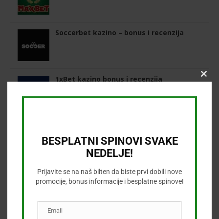
Soccerbet kazino – bonus i recenzija
1xBet kazino bonus i recenzija
Clos
this
modu
King kazino bonus i recenzija
BESPLATNI SPINOVI SVAKE
NEDELJE!
Betwinner kazino bonus i recenzija
Prijavite se na naš bilten da biste prvi dobili nove
promocije, bonus informacije i besplatne spinove!
Email
Email
Kingmaker kazino bonus i recenzija