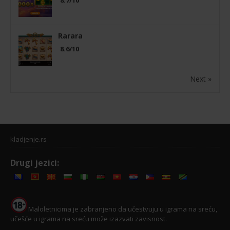
Rarara
8.6/10
Next »
kladjenje.rs
Drugi jezici:
Maloletnicima je zabranjeno da učestvuju u igrama na sreću,
učešće u igrama na sreću može izazvati zavisnost.