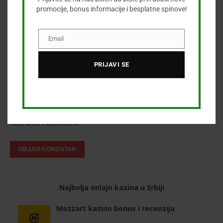
promocije, bonus informacije i besplatne spinove!
Name
*
Email
Email
Email
*
PRIJAVI SE
Website
Save my name, email, and website in this browser for the
next time I comment.
Najbolja onlajn kazina u Srbiji
Mozzart kazino bonus i recenzija