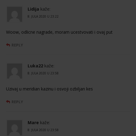
Lidija
kaže:
8. JULA 2020 U 23:22
Woow, odlicne nagrade, moram ucestvovati i ovaj put
REPLY
Luka22
kaže:
8. JULA 2020 U 23:58
Uzivaj u meridian kazinu i osvoji ozbiljan kes
REPLY
Mare
kaže:
8. JULA 2020 U 23:58