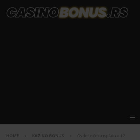
HOME
KAZINO BONUS
Ovde te čeka isplata od 2