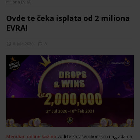
miliona EVRA!
Ovde te čeka isplata od 2 miliona
EVRA!
8. Jula 2020
8
Meridian online kazino
vodi te ka višemilionskim nagradama