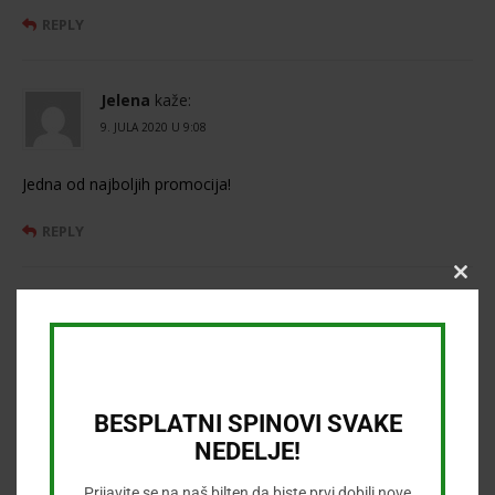
REPLY
Jelena
kaže:
9. JULA 2020 U 9:08
Jedna od najboljih promocija!
REPLY
Clos
Leave a Reply
this
modu
Your email address will not be published.
Comment
BESPLATNI SPINOVI SVAKE
NEDELJE!
Prijavite se na naš bilten da biste prvi dobili nove