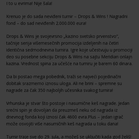
I to u evrima! Nije šala!
Krenuo je do sada neviđeni turnir – Drops & Wins ! Nagradni
fond – do sad neviđenih 2.000.000 eura!
Drops & Wins je svojevrsno „kazino svetsko prvenstvo“,
tačnije serija višemesečnih promocija izdeljenih na četiri
identična sedmodnevna turnira. Igre koje učestvuju u promociji
deo su posebne sekciju Drops & Wins na sajtu Meridian onlajn
kazina. Vrednost spina za učešće na turniru je barem 60 dinara.
Da bi postao mega pobednik, traži se najveći pojedinačni
dobitak srazmerno iznosu uloga. Ali ne brini – spremne su
nagrade za čak 350 najboljih učesnika svakog turnira!
Vrhunska je stvar što postoje i nasumične keš nagrade. Jedan
srećni spin je dovoljan da preuzmeš neku od nagrada iz
dnevnog fonda koji iznosi čak 4600 evra.Plus – jedan igrač
može osvojiti više nasumičnih keš nagrada u toku dana!
Turnir traje sve do 29. jula, a možeš se uključiti kada god želiš!