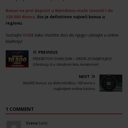
Bonus na prvi depozit u Meridianu može iznositi i do
120.000 dinara,
što je definitivno najveći bonus u
regionu.
Saznajte
OVDE
kako možete doći do njega i uživajte u online
klađenju!
PREVIOUS
FREEBETOVI SVAKI DAN – DRON ZA NAJBOLJEG!
Učestvuj i ti u zimskom letu Aviatorom!
NEXT
Bet365 bonus za dobrodošlicu: 100 evra u
najboljem online kazinu
1 COMMENT
Steva
kaže: