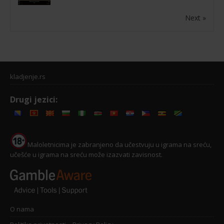
Next »
kladjenje.rs
Drugi jezici:
Maloletnicima je zabranjeno da učestvuju u igrama na sreću,
učešće u igrama na sreću može izazvati zavisnost.
O nama