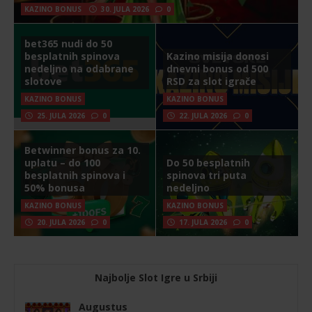
KAZINO BONUS
30. JULA 2026
0
bet365 nudi do 50
besplatnih spinova
Kazino misija donosi
nedeljno na odabrane
dnevni bonus od 500
slotove
RSD za slot igrače
KAZINO BONUS
KAZINO BONUS
25. JULA 2026
0
22. JULA 2026
0
Betwinner bonus za 10.
uplatu – do 100
Do 50 besplatnih
besplatnih spinova i
spinova tri puta
50% bonusa
nedeljno
KAZINO BONUS
KAZINO BONUS
20. JULA 2026
0
17. JULA 2026
0
Najbolje Slot Igre u Srbiji
Augustus