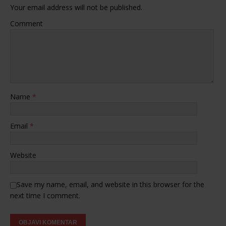
Your email address will not be published.
Comment
Name
*
Email
*
Website
Save my name, email, and website in this browser for the
next time I comment.