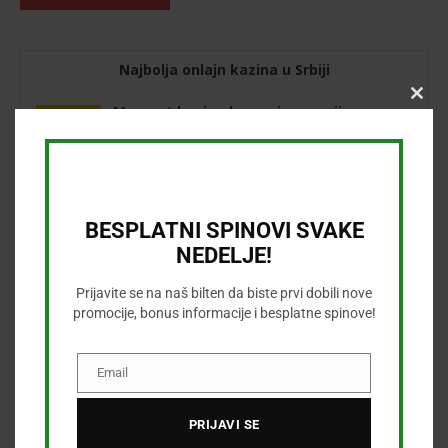
Najbolja onlajn kazina u Srbiji
Clos
Mozzart kazino bonus i recenzija
this
modu
bet365 igre – bonus i recenzija
BESPLATNI SPINOVI SVAKE
NEDELJE!
Prijavite se na naš bilten da biste prvi dobili nove
Maxbet kazino bonus i recenzija
promocije, bonus informacije i besplatne spinove!
Email
Email
Soccerbet kazino – bonus i recenzija
PRIJAVI SE