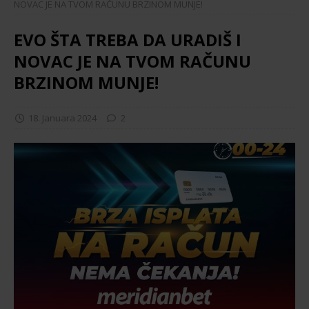
NOVAC JE NA TVOM RAČUNU BRZINOM MUNJE!
EVO ŠTA TREBA DA URADIŠ I
NOVAC JE NA TVOM RAČUNU
BRZINOM MUNJE!
18. Januara 2024
2