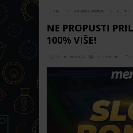
HOME
KAZINO BONUS
NE PROPU
NE PROPUSTI PRILI
100% VIŠE!
22. Januara 2024
Kazino bonus
2