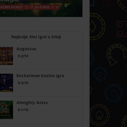
KAZINO BONUS
17. JULA 2026
0
Najbolje Slot Igre u Srbiji
Augustus
9.2/10
Rocketman kazino igra
9.2/10
Almighty Aztec
9.1/10