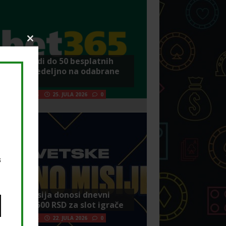
Close
this
bet365 nudi do 50 besplatnih
module
spinova nedeljno na odabrane
slotove
KAZINO BONUS
25. JULA 2026
0
s
Kazino misija donosi dnevni
bonus od 500 RSD za slot igrače
KAZINO BONUS
22. JULA 2026
0