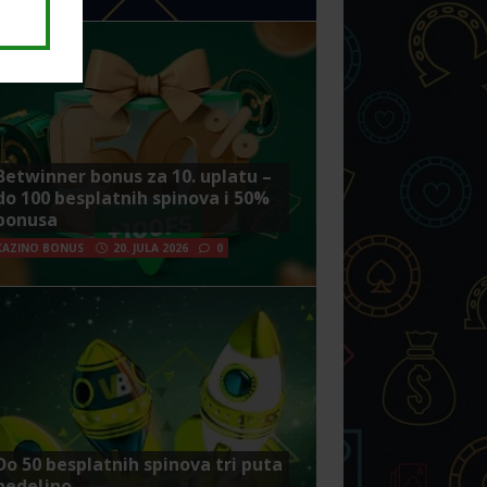
Betwinner bonus za 10. uplatu –
do 100 besplatnih spinova i 50%
bonusa
KAZINO BONUS
20. JULA 2026
0
Do 50 besplatnih spinova tri puta
nedeljno