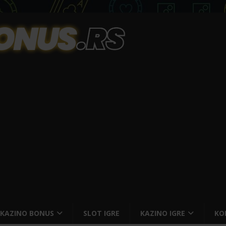
KAZINO BONUS
SLOT IGRE
KAZINO IGRE
KO