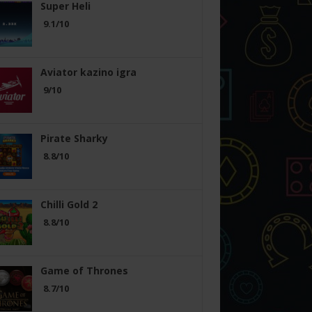
Super Heli
9.1/10
Aviator kazino igra
9/10
Pirate Sharky
8.8/10
Chilli Gold 2
8.8/10
Game of Thrones
8.7/10