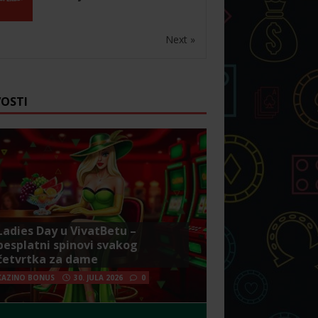
Next »
OSTI
Ladies Day u VivatBetu –
besplatni spinovi svakog
četvrtka za dame
KAZINO BONUS
30. JULA 2026
0