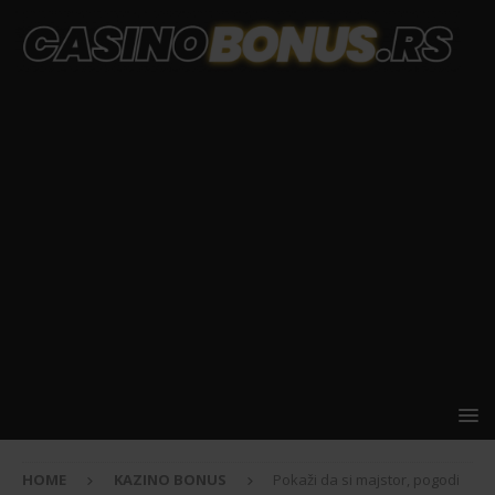
HOME
KAZINO BONUS
Pokaži da si majstor, pogodi