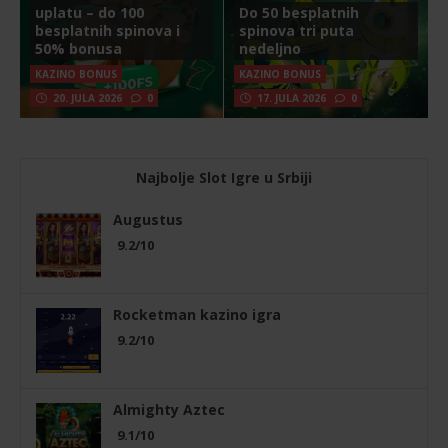
uplatu – do 100
Do 50 besplatnih
besplatnih spinova i
spinova tri puta
50% bonusa
nedeljno
KAZINO BONUS
KAZINO BONUS
20. JULA 2026
0
17. JULA 2026
0
Najbolje Slot Igre u Srbiji
Augustus
9.2/10
Rocketman kazino igra
9.2/10
Almighty Aztec
9.1/10