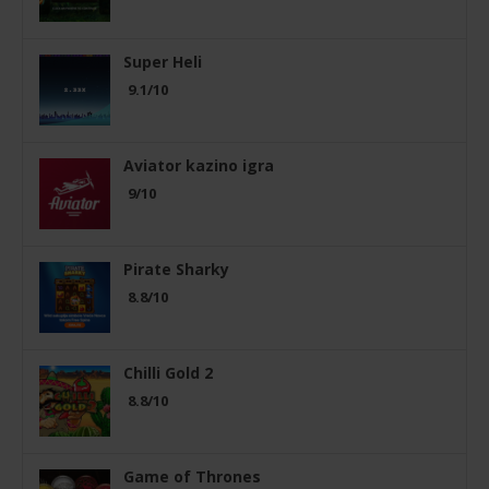
Super Heli
9.1/10
Aviator kazino igra
9/10
Pirate Sharky
8.8/10
Chilli Gold 2
8.8/10
Game of Thrones