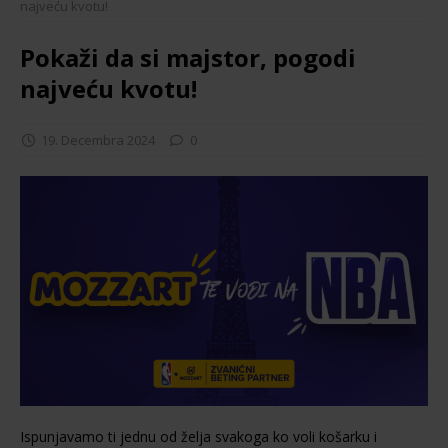
najveću kvotu!
Pokaži da si majstor, pogodi
najveću kvotu!
19. Decembra 2024
0
Ispunjavamo ti jednu od želja svakoga ko voli košarku i