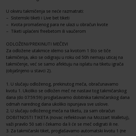
U okviru takmičenja se neće razmatrati:
– Sistemski tiketi i Live bet tiketi
– Kvota promašenog para ne ulazi u obračun kvote
– Tiketi uplaćeni freebetom ili vaučerom
ODLOŽENI/PREKINUTI MEČEVI
Za odložene utakmice idemo sa kvotom 1 što se tiče
takmičenja, ako se odigraju u roku od 50h nemaju uticaj na
takmičenje, već se samo afektuju na isplatu na tiketu igrača
(objašnjeno u stavci 2).
1. U slučaju odloženog, prekinutog meča, obračunavamo
kvotu 1. Ukoliko se odložen meč ne nastavi tog takmičarskog
dana (do 07:59:59) proglašavamo dobitnika takmičarskog dana
odmah narednog dana ukoliko ispunjava sve uslove.
2. U slučaju odloženog meča na tiketu, za sam obračun
DOBITNOSTI TIKETA (novac reflektovan na Mozzart Walletuj),
važi pravilo 50 sati i čekamo da li će se meč odigrati ili ne.
3. Za takmičarski tiket, proglašavamo automatski kvotu 1 (ne