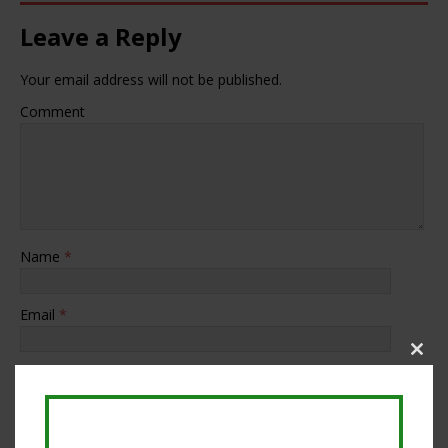
Leave a Reply
Your email address will not be published.
Comment
Name
*
Email
*
Clos
Website
this
modu
Save my name, email, and website in this browser for the