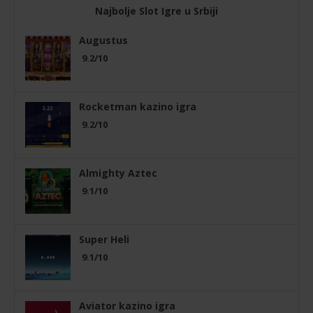
Najbolje Slot Igre u Srbiji
Augustus
9.2/10
Rocketman kazino igra
9.2/10
Almighty Aztec
9.1/10
Super Heli
9.1/10
Aviator kazino igra