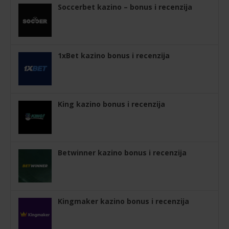
Soccerbet kazino – bonus i recenzija
1xBet kazino bonus i recenzija
King kazino bonus i recenzija
Betwinner kazino bonus i recenzija
Kingmaker kazino bonus i recenzija