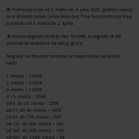
📆 Promocija traje od 5. marta do 4. juna 2025. godine i sastoji
se iz dnevnih turnira i prize dorp-ova. Prva faza promocije traje
u periodu od 5. marta do 2. aprila.
💰 Dnevni nagradni fond je oko 70.000€, a nagrade će biti
automatski dodeljene na nalog igrača.
Nagrade na dnevnim turnirima se raspoređuju na sledeći
način:
1. mesto – 5.000€
2. mesto – 2.500€
3. mesto – 1.000€
4. i 5. mesto – 500€
od 6. do 20. mesta – 200€
od 21. do 40. mesta – 100€
od 41. do 150. mesta – 50€
od 151. do 300. mesta – 20€
od 301. do 500. mesta – 10€
od 501. do 3.500. mesta – 5€