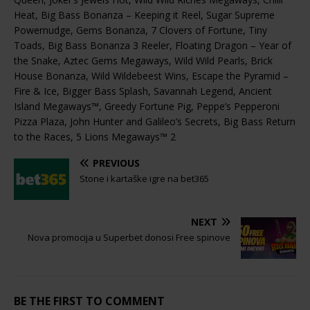
Heat, Big Bass Bonanza – Keeping it Reel, Sugar Supreme
Powernudge, Gems Bonanza, 7 Clovers of Fortune, Tiny
Toads, Big Bass Bonanza 3 Reeler, Floating Dragon – Year of
the Snake, Aztec Gems Megaways, Wild Wild Pearls, Brick
House Bonanza, Wild Wildebeest Wins, Escape the Pyramid –
Fire & Ice, Bigger Bass Splash, Savannah Legend, Ancient
Island Megaways™, Greedy Fortune Pig, Peppe’s Pepperoni
Pizza Plaza, John Hunter and Galileo’s Secrets, Big Bass Return
to the Races, 5 Lions Megaways™ 2
PREVIOUS
Stone i kartaške igre na bet365
NEXT
Nova promocija u Superbet donosi Free spinove
BE THE FIRST TO COMMENT