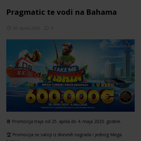
Pragmatic te vodi na Bahama
28. Aprila 2025
0
📆 Promocija traje od 25. aprila do 4. maja 2025. godine.
🏆 Promocija se satoji iz dnevnih nagrada i jednog Mega