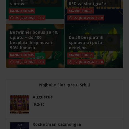
slotove
RSD za slot igrače
KAZINO BONUS
KAZINO BONUS
25. JULA 2026
0
22. JULA 2026
0
Betwinner bonus za 10.
uplatu – do 100
Do 50 besplatnih
besplatnih spinova i
spinova tri puta
50% bonusa
nedeljno
KAZINO BONUS
KAZINO BONUS
20. JULA 2026
0
17. JULA 2026
0
Najbolje Slot Igre u Srbiji
Augustus
9.2/10
Rocketman kazino igra