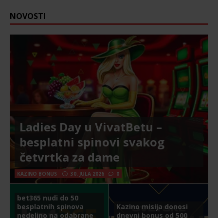
NOVOSTI
Ladies Day u VivatBetu –
besplatni spinovi svakog
četvrtka za dame
KAZINO BONUS
30. JULA 2026
0
bet365 nudi do 50
besplatnih spinova
Kazino misija donosi
nedeljno na odabrane
dnevni bonus od 500