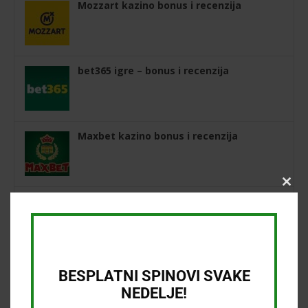
Mozzart kazino bonus i recenzija
bet365 igre – bonus i recenzija
Maxbet kazino bonus i recenzija
Clos
Soccerbet kazino – bonus i recenzija
this
modu
1xBet kazino bonus i recenzija
BESPLATNI SPINOVI SVAKE
NEDELJE!