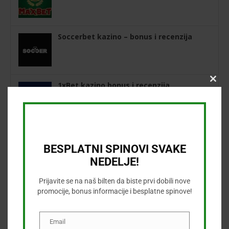
Soccerbet kazino – bonus i recenzija
1xBet kazino bonus i recenzija
Clos
this
modu
King kazino bonus i recenzija
BESPLATNI SPINOVI SVAKE
NEDELJE!
Prijavite se na naš bilten da biste prvi dobili nove
Betwinner kazino bonus i recenzija
promocije, bonus informacije i besplatne spinove!
Email
Email