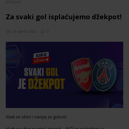
džekpot!
Za svaki gol isplaćujemo džekpot!
29. Aprila 2025
0
Kladi se uživo i navijaj za golove!
Kladi se uživo na meč Arsenal – PSŽ jer svaki tiket sa