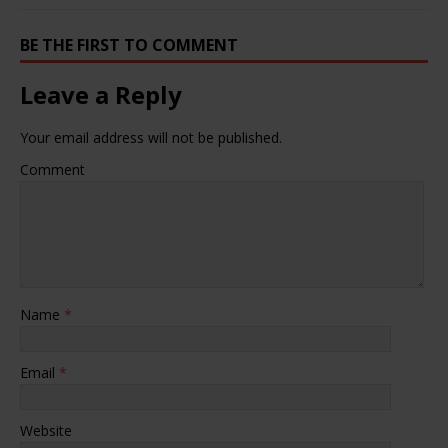
BE THE FIRST TO COMMENT
Leave a Reply
Your email address will not be published.
Comment
Name
*
Email
*
Website