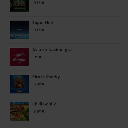
9.1/10
Super Heli
9.1/10
Aviator kazino igra
9/10
Pirate Sharky
8.8/10
Chilli Gold 2
8.8/10