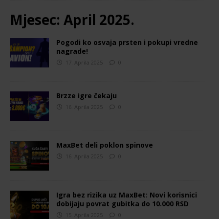
Mjesec:
April 2025.
Pogodi ko osvaja prsten i pokupi vredne
nagrade!
17. Aprila 2025
0
Brzze igre čekaju
16. Aprila 2025
0
MaxBet deli poklon spinove
16. Aprila 2025
0
Igra bez rizika uz MaxBet: Novi korisnici
dobijaju povrat gubitka do 10.000 RSD
15. Aprila 2025
0