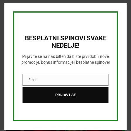
Clos
this
Betwinner kazino bonus i recenzija
modu
BESPLATNI SPINOVI SVAKE
Kingmaker kazino bonus i recenzija
NEDELJE!
Prijavite se na naš bilten da biste prvi dobili nove
promocije, bonus informacije i besplatne spinove!
Superbet kazino bonus i recenzija
Email
Email
Next »
PRIJAVI SE
NOVOSTI