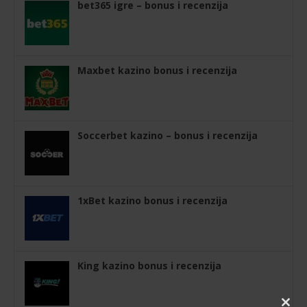
bet365 igre – bonus i recenzija
Maxbet kazino bonus i recenzija
Soccerbet kazino – bonus i recenzija
1xBet kazino bonus i recenzija
King kazino bonus i recenzija