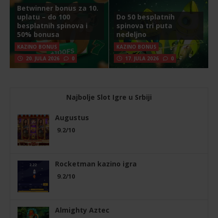
Betwinner bonus za 10.
uplatu – do 100
Do 50 besplatnih
besplatnih spinova i
spinova tri puta
50% bonusa
nedeljno
KAZINO BONUS
KAZINO BONUS
20. JULA 2026
0
17. JULA 2026
0
Najbolje Slot Igre u Srbiji
Augustus
9.2/10
Rocketman kazino igra
9.2/10
Almighty Aztec