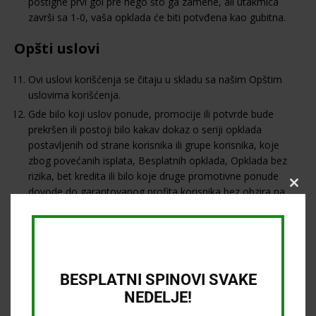
postigne prvi gol pre nego što ga zamene, ali utakmica
završi sa 1-0, vaša opklada će biti potvđena kao gubitna.
Opšti uslovi
Ovi uslovi korišćenja se čitaju u skladu sa našim Opštim
uslovima korišćenja.
Gde bilo koji uslov ponude, promocije ili potvrde bude
prekršen ili postoji bilo kakav dokaz o seriji opklada
postavljenih od strane korisnika ili grupe korisnika, koje
zbog povećanih isplata, Besplatnih opklada, Opklada bez
rizika, bet kredita ili bilo koje druge promotivne ponude
dovode do garantovanog profita korisnika bez obzira na
Clos
this
ishod, bilo pojedinačno ili kao deo grupe, bet365 može
modu
povratiti deo ponude koji se odnosi na povećanu isplatu,
Besplatnu opkladu, opkladu bez rizika ili na deo bet kredita
takvih ponuda i/ili poništiti bilo koju opkladu koja se
uplaćuje pomoću Besplatne opklade ili bet kredita. Pored
BESPLATNI SPINOVI SVAKE
toga, gde postoji dokaz o takvoj aktivnosti, bet365 može
NEDELJE!
naplatiti administrativnu taksu korisniku do visine iznosa bet
kredita, Besplatne opklade, opklade bez rizika ili povećane