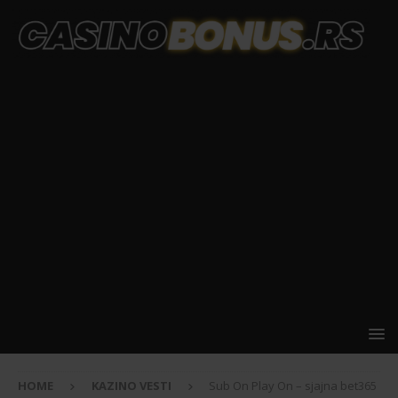
HOME
KAZINO VESTI
Sub On Play On – sjajna bet365