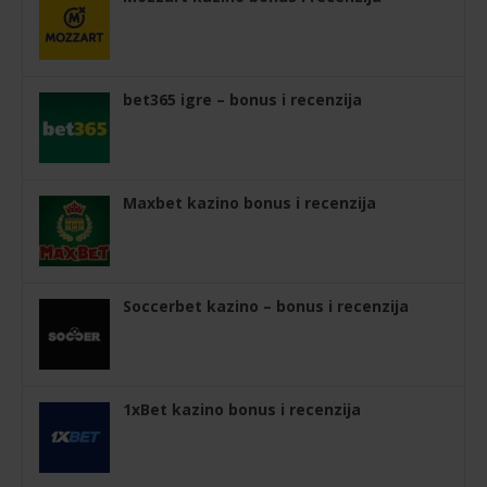
bet365 igre – bonus i recenzija
Maxbet kazino bonus i recenzija
Soccerbet kazino – bonus i recenzija
1xBet kazino bonus i recenzija