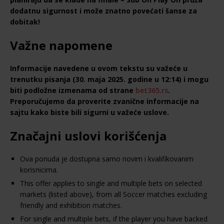
dodatnu sigurnost i može znatno povećati šanse za
dobitak!
Važne napomene
Informacije navedene u ovom tekstu su važeće u
trenutku pisanja (30. maja 2025. godine u 12:14) i mogu
biti podložne izmenama od strane
bet365.rs
.
Preporučujemo da proverite zvanične informacije na
sajtu kako biste bili sigurni u važeće uslove.
Značajni uslovi korišćenja
Ova ponuda je dostupna samo novim i kvalifikovanim
korisnicima.
This offer applies to single and multiple bets on selected
markets (listed above), from all Soccer matches excluding
friendly and exhibition matches.
For single and multiple bets, if the player you have backed