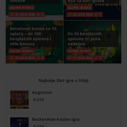
slotove
RSD za slot igrače
KAZINO BONUS
KAZINO BONUS
25. JULA 2026
0
22. JULA 2026
0
Betwinner bonus za 10.
uplatu – do 100
Do 50 besplatnih
besplatnih spinova i
spinova tri puta
50% bonusa
nedeljno
KAZINO BONUS
KAZINO BONUS
20. JULA 2026
0
17. JULA 2026
0
Najbolje Slot Igre u Srbiji
Augustus
9.2/10
Rocketman kazino igra
9.2/10