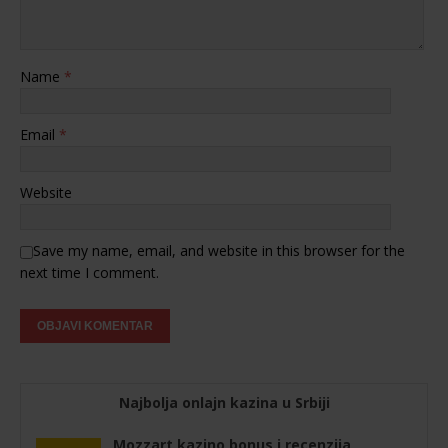
Name
*
Email
*
Website
Save my name, email, and website in this browser for the
next time I comment.
Najbolja onlajn kazina u Srbiji
Mozzart kazino bonus i recenzija