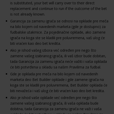
is substituted, your bet will carry over to their direct
replacement and continue to run if the outcome of the bet
is not already known.
Garancija za zamenu igrača se odnosi na opklade pre meča
na bilo kojem od navedenih marketa (gde je dostupno) za
fudbalske utakmice. Za pojedinačne opklade, ako zamene
igrača na koga ste se kladili pre poluvremena, vaš ulog će
biti vraćen kao deo bet kredita.
Ako je ishod vašeg izbora već određen pre nego što
zamene vašeg izabranog igrača, ili vaš izbor bude dobitan,
tada Garancija za zamenu igrača neće važiti i vaša opklada
će biti potvrđena u skladu sa našim Pravilima za fudbal.
Gde je opklada pre meča na bilo kojem od navedenih
marketa deo Bet Builder opklade i gde zamene igrača na
koga ste se kladili pre poluvremena, Bet Builder opklada će
biti nevažeća i vaš ulog će biti vraćen kao deo bet kredita.
Ako je ishod vaše opklade već određen pre nego što
zamene vašeg izabranog igrača, ili vaša opklada bude
dobitna, tada Garancija za zamenu igrača ne važi i vaša