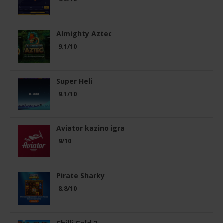
Almighty Aztec
9.1/10
Super Heli
9.1/10
Aviator kazino igra
9/10
Pirate Sharky
8.8/10
Chilli Gold 2