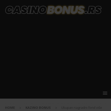
HOME
KAZINO BONUS
Ukupan nagradni fond više