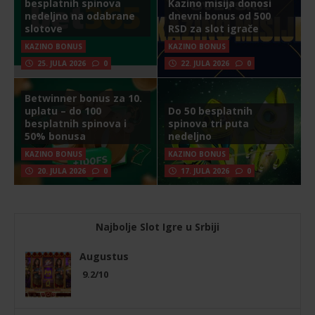
besplatnih spinova
Kazino misija donosi
nedeljno na odabrane
dnevni bonus od 500
slotove
RSD za slot igrače
KAZINO BONUS
KAZINO BONUS
25. JULA 2026
0
22. JULA 2026
0
Betwinner bonus za 10.
uplatu – do 100
Do 50 besplatnih
besplatnih spinova i
spinova tri puta
50% bonusa
nedeljno
KAZINO BONUS
KAZINO BONUS
20. JULA 2026
0
17. JULA 2026
0
Najbolje Slot Igre u Srbiji
Augustus
9.2/10