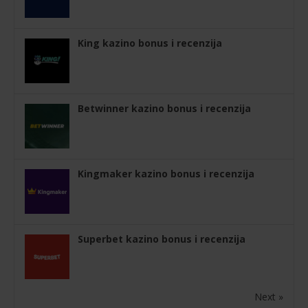
King kazino bonus i recenzija
Betwinner kazino bonus i recenzija
Kingmaker kazino bonus i recenzija
Superbet kazino bonus i recenzija
Next »