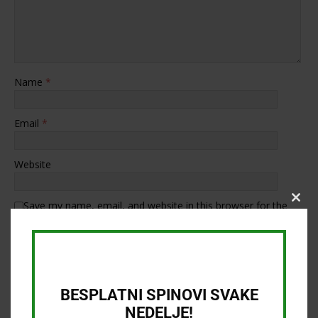
Name
*
Email
*
Website
Save my name, email, and website in this browser for the
Clos
this
next time I comment.
modu
BESPLATNI SPINOVI SVAKE
NEDELJE!
Najbolja onlajn kazina u Srbiji