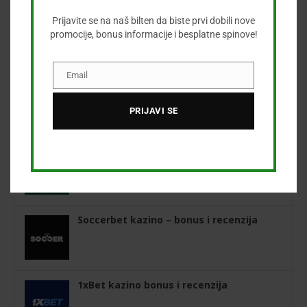
Prijavite se na naš bilten da biste prvi dobili nove
Mozzart kazino bonus i recenzija
promocije, bonus informacije i besplatne spinove!
Email
Email
bet365 igre – bonus i recenzija
PRIJAVI SE
Maxbet kazino bonus i recenzija
Soccerbet kazino – bonus i recenzija
1xBet kazino bonus i recenzija