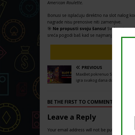
American Roulette.
Bonusi se isplaćuju direktno na slot nalog ko
nagrade nisu prenosive niti zamenjive.
🎯
Ne propusti svoju šansu!
Svaki spin mož
sreća pogodi baš kad se najmanje nadaš!
I
PREVIOUS
MaxBet pokrenuo Slot Fest – Nov
igra svakog dana do 6. jula
BE THE FIRST TO COMMENT
Leave a Reply
Your email address will not be published.