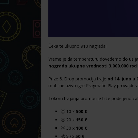
Čeka te ukupno 910 nagrada!
Vreme je da temperaturu dovedemo do usija
nagrada ukupne vrednosti 3.000.000 rsd
!
Prize & Drop promocija traje
od 14. juna u 
mobilne uživo igre Pragmatic Play provajdera
Tokom trajanja promocije biće podeljeno č
🥇 10 x
500 €
🥈 20 x
150 €
🥉 30 x
100 €
💰 50 x
50 €