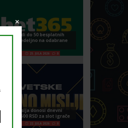
Close
this
bet365 nudi do 50 besplatnih
module
spinova nedeljno na odabrane
slotove
KAZINO BONUS
25. JULA 2026
0
s
Kazino misija donosi dnevni
bonus od 500 RSD za slot igrače
KAZINO BONUS
22. JULA 2026
0