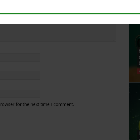
browser for the next time I comment.