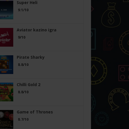
Super Heli
9.1/10
Aviator kazino igra
9/10
Pirate Sharky
8.8/10
Chilli Gold 2
8.8/10
Game of Thrones
8.7/10