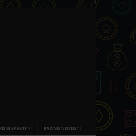
RISNI SAVETI
KAZINO NOVOSTI