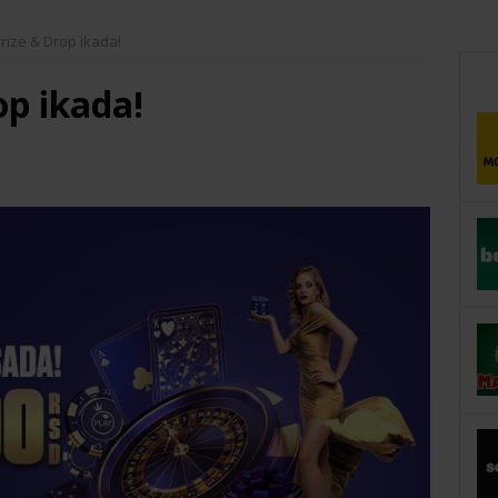
Prize & Drop ikada!
op ikada!