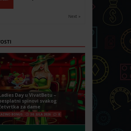
Next »
OSTI
Ladies Day u VivatBetu –
besplatni spinovi svakog
četvrtka za dame
KAZINO BONUS
30. JULA 2026
0