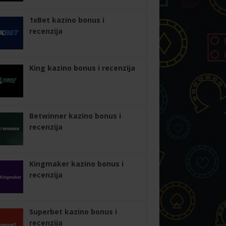
1xBet kazino bonus i
recenzija
King kazino bonus i recenzija
Betwinner kazino bonus i
recenzija
Kingmaker kazino bonus i
recenzija
Superbet kazino bonus i
recenzija