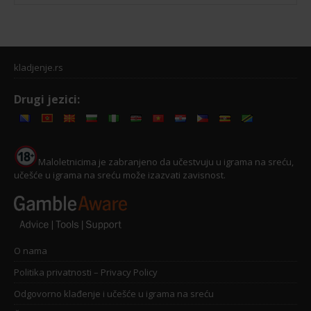
kladjenje.rs
Drugi jezici:
Maloletnicima je zabranjeno da učestvuju u igrama na sreću,
učešće u igrama na sreću može izazvati zavisnost.
O nama
Politika privatnosti – Privacy Policy
Odgovorno klađenje i učešće u igrama na sreću