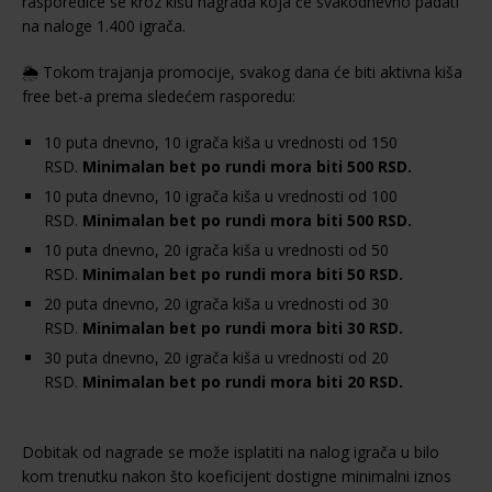
rasporediće se kroz kišu nagrada koja će svakodnevno padati
na naloge 1.400 igrača.
🌦 Tokom trajanja promocije, svakog dana će biti aktivna kiša
free bet-a prema sledećem rasporedu:
10 puta dnevno, 10 igrača kiša u vrednosti od 150
RSD.
Minimalan bet po rundi mora biti 500 RSD.
10 puta dnevno, 10 igrača kiša u vrednosti od 100
RSD.
Minimalan bet po rundi mora biti 500 RSD.
10 puta dnevno, 20 igrača kiša u vrednosti od 50
RSD.
Minimalan bet po rundi mora biti 50 RSD.
20 puta dnevno, 20 igrača kiša u vrednosti od 30
RSD.
Minimalan bet po rundi mora biti 30 RSD.
30 puta dnevno, 20 igrača kiša u vrednosti od 20
RSD.
Minimalan bet po rundi mora biti 20 RSD.
Dobitak od nagrade se može isplatiti na nalog igrača u bilo
kom trenutku nakon što koeficijent dostigne minimalni iznos