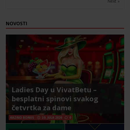
Next »
NOVOSTI
Ladies Day u VivatBetu –
besplatni spinovi svakog
četvrtka za dame
KAZINO BONUS
30. JULA 2026
0