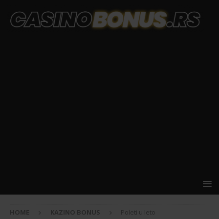
HOME
KAZINO BONUS
Poleti u leto