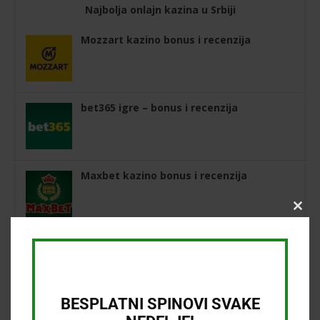
Najbolja onlajn kazina u Srbiji
Mozzart kazino bonus i recenzija
bet365 igre – bonus i recenzija
Maxbet kazino bonus i recenzija
Clos
this
modu
Soccerbet kazino – bonus i recenzija
BESPLATNI SPINOVI SVAKE
1xBet kazino bonus i recenzija