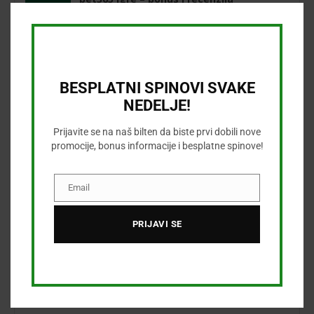
Clos
this
modu
Maxbet kazino bonus i recenzija
BESPLATNI SPINOVI SVAKE
NEDELJE!
Soccerbet kazino – bonus i recenzija
Prijavite se na naš bilten da biste prvi dobili nove
promocije, bonus informacije i besplatne spinove!
Email
Email
1xBet kazino bonus i recenzija
PRIJAVI SE
King kazino bonus i recenzija