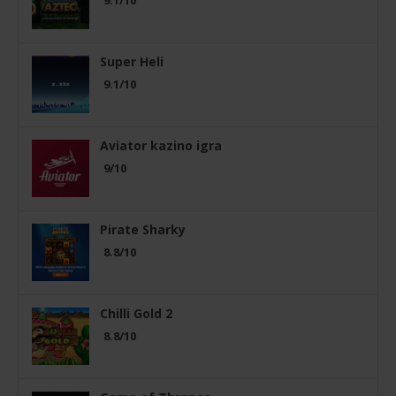
Super Heli
9.1/10
Aviator kazino igra
9/10
Pirate Sharky
8.8/10
Chilli Gold 2
8.8/10