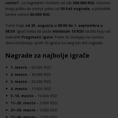
ratnici“
, sa nagradnim fondom od čak
300.000 RSD
. Učesnici
imaju priliku da osvoje jednu od
50 keš nagrada
, a pobednik
turnira odnosi
60.000 RSD
.
Turnir traje
od
25. avgusta u 09:00
do
1. septembra u
08:59
. Igrači treba da ulože
minimum 10 RSD
na bilo koju od
izabranih
Pragmatic igara
. Poeni se osvajaju na osnovu
zbira množitelja i prvih 50 igrača na rang listi deli nagrade.
Nagrade za najbolje igrače
1. mesto
– 60.000 RSD
2. mesto
– 30.000 RSD
3. mesto
– 20.000 RSD
4. mesto
– 15.000 RSD
5–10. mesto
– 10.000 RSD
11–20. mesto
– 5.000 RSD
21–30. mesto
– 3.000 RSD
31–40. mesto
– 2.000 RSD