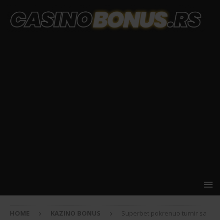
HOME
KAZINO BONUS
Superbet pokrenuo turnir sa