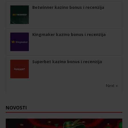
Betwinner kazino bonus i recenzija
Kingmaker kazino bonus i recenzija
Superbet kazino bonus i recenzija
Next »
NOVOSTI