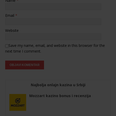
Name
*
Email
*
Website
Save my name, email, and website in this browser for the
next time I comment.
Najbolja onlajn kazina u Srbiji
Mozzart kazino bonus i recenzija