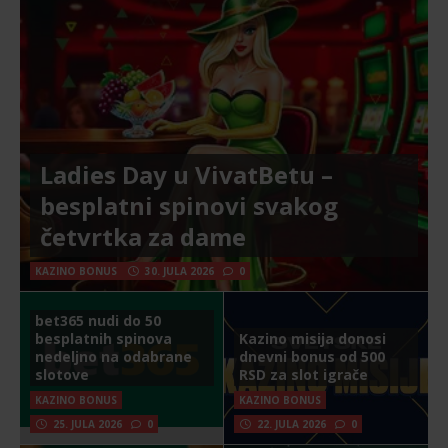
Ladies Day u VivatBetu –
besplatni spinovi svakog
četvrtka za dame
KAZINO BONUS
30. JULA 2026
0
bet365 nudi do 50
besplatnih spinova
Kazino misija donosi
nedeljno na odabrane
dnevni bonus od 500
slotove
RSD za slot igrače
KAZINO BONUS
KAZINO BONUS
25. JULA 2026
0
22. JULA 2026
0