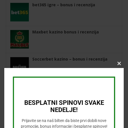
bet365 igre – bonus i recenzija
Maxbet kazino bonus i recenzija
Soccerbet kazino – bonus i recenzija
Clos
this
modu
1xBet kazino bonus i recenzija
BESPLATNI SPINOVI SVAKE
NEDELJE!
King kazino bonus i recenzija
Prijavite se na naš bilten da biste prvi dobili nove
promocije, bonus informacije i besplatne spinove!