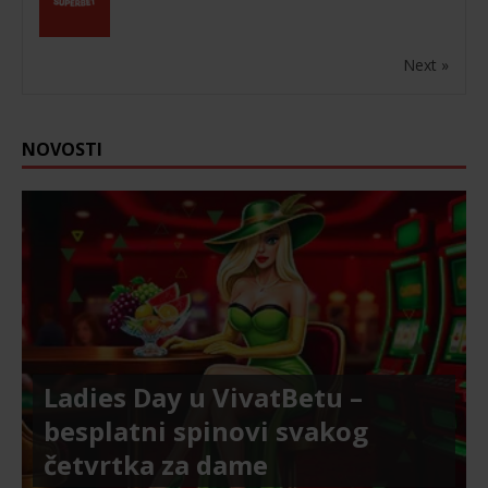
Next »
NOVOSTI
Ladies Day u VivatBetu –
besplatni spinovi svakog
četvrtka za dame