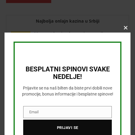
Najbolja onlajn kazina u Srbiji
Clos
Mozzart kazino bonus i recenzija
this
modu
bet365 igre – bonus i recenzija
BESPLATNI SPINOVI SVAKE
NEDELJE!
Prijavite se na naš bilten da biste prvi dobili nove
Maxbet kazino bonus i recenzija
promocije, bonus informacije i besplatne spinove!
Email
Email
Soccerbet kazino – bonus i recenzija
PRIJAVI SE