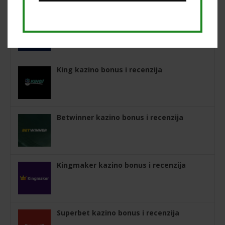
1xBet kazino bonus i recenzija
King kazino bonus i recenzija
Betwinner kazino bonus i recenzija
Kingmaker kazino bonus i recenzija
Superbet kazino bonus i recenzija