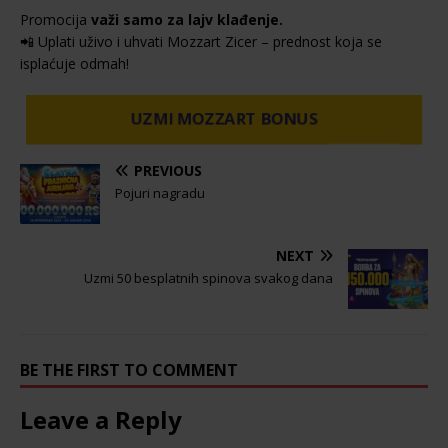
Promocija
važi samo za lajv klađenje.
📲 Uplati uživo i uhvati Mozzart Zicer – prednost koja se
isplaćuje odmah!
UZMI MOZZART BONUS
PREVIOUS
Pojuri nagradu
NEXT
Uzmi 50 besplatnih spinova svakog dana
BE THE FIRST TO COMMENT
Leave a Reply