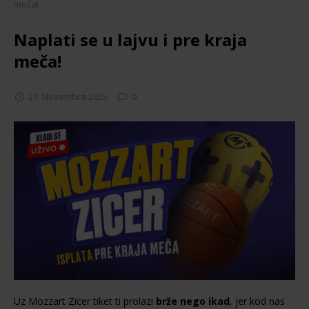
meča!
Naplati se u lajvu i pre kraja
meča!
21. Novembra 2025
0
Uz Mozzart Zicer tiket ti prolazi
brže nego ikad
, jer kod nas