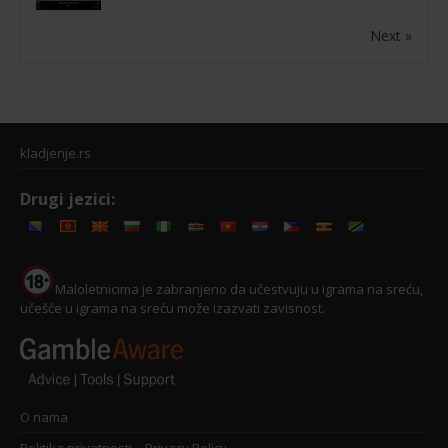
Next »
kladjenje.rs
Drugi jezici:
Maloletnicima je zabranjeno da učestvuju u igrama na sreću,
učešće u igrama na sreću može izazvati zavisnost.
O nama