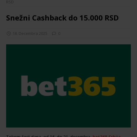
RSD
Snežni Cashback do 15.000 RSD
18. Decembra 2025
0
Tokom šest dana, od 16. do 21. decembra,
bet365 Srbija