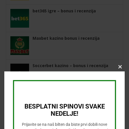
bet365 igre – bonus i recenzija
Maxbet kazino bonus i recenzija
Soccerbet kazino – bonus i recenzija
Clos
this
modu
1xBet kazino bonus i recenzija
BESPLATNI SPINOVI SVAKE
NEDELJE!
King kazino bonus i recenzija
Prijavite se na naš bilten da biste prvi dobili nove