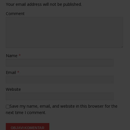
Your email address will not be published.
Comment
Name
*
Email
*
Website
Save my name, email, and website in this browser for the
next time I comment.