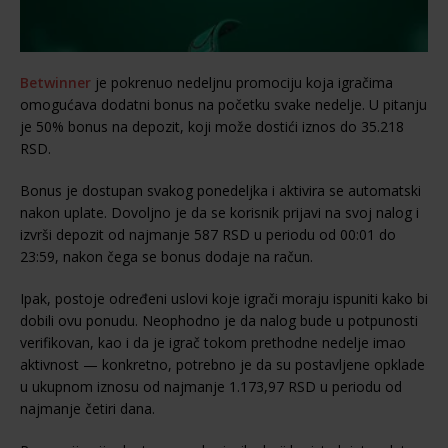
Betwinner
je pokrenuo nedeljnu promociju koja igračima
omogućava dodatni bonus na početku svake nedelje. U pitanju
je 50% bonus na depozit, koji može dostići iznos do 35.218
RSD.
Bonus je dostupan svakog ponedeljka i aktivira se automatski
nakon uplate. Dovoljno je da se korisnik prijavi na svoj nalog i
izvrši depozit od najmanje 587 RSD u periodu od 00:01 do
23:59, nakon čega se bonus dodaje na račun.
Ipak, postoje određeni uslovi koje igrači moraju ispuniti kako bi
dobili ovu ponudu. Neophodno je da nalog bude u potpunosti
verifikovan, kao i da je igrač tokom prethodne nedelje imao
aktivnost — konkretno, potrebno je da su postavljene opklade
u ukupnom iznosu od najmanje 1.173,97 RSD u periodu od
najmanje četiri dana.