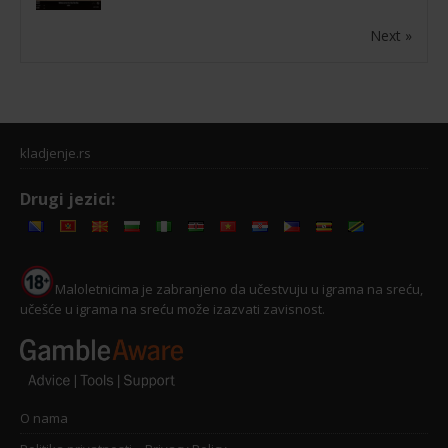
Next »
kladjenje.rs
Drugi jezici:
Maloletnicima je zabranjeno da učestvuju u igrama na sreću,
učešće u igrama na sreću može izazvati zavisnost.
O nama