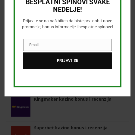
BESPLATNI SPINOVI SVAKE
NEDELJE!
1xBet kazino bonus i recenzija
Prijavite se na naš bilten da biste prvi dobili nove
promocije, bonus informacije i besplatne spinove!
King kazino bonus i recenzija
Email
Email
PRIJAVI SE
Betwinner kazino bonus i recenzija
Kingmaker kazino bonus i recenzija
Superbet kazino bonus i recenzija