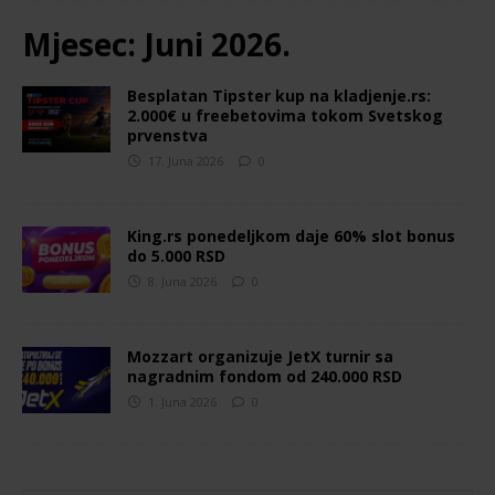
Mjesec:
Juni 2026.
Besplatan Tipster kup na kladjenje.rs:
2.000€ u freebetovima tokom Svetskog
prvenstva
17. Juna 2026
0
King.rs ponedeljkom daje 60% slot bonus
do 5.000 RSD
8. Juna 2026
0
Mozzart organizuje JetX turnir sa
nagradnim fondom od 240.000 RSD
1. Juna 2026
0