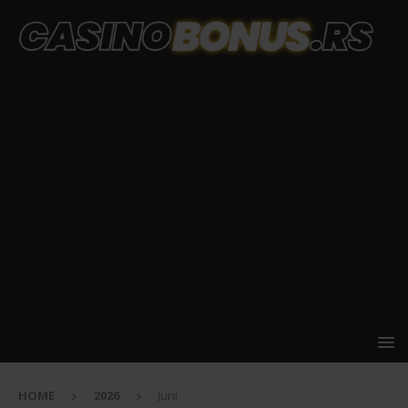
HOME
2026
Juni