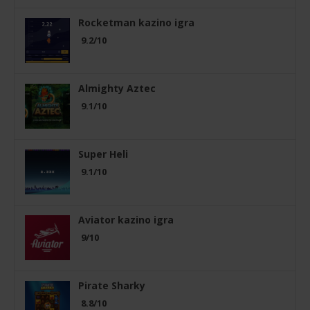
Rocketman kazino igra
9.2/10
Almighty Aztec
9.1/10
Super Heli
9.1/10
Aviator kazino igra
9/10
Pirate Sharky
8.8/10