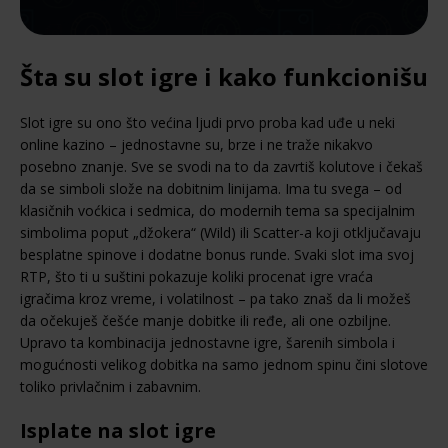
Šta su slot igre i kako funkcionišu
Slot igre su ono što većina ljudi prvo proba kad uđe u neki
online kazino – jednostavne su, brze i ne traže nikakvo
posebno znanje. Sve se svodi na to da zavrtiš kolutove i čekaš
da se simboli slože na dobitnim linijama. Ima tu svega – od
klasičnih voćkica i sedmica, do modernih tema sa specijalnim
simbolima poput „džokera“ (Wild) ili Scatter-a koji otključavaju
besplatne spinove i dodatne bonus runde. Svaki slot ima svoj
RTP, što ti u suštini pokazuje koliki procenat igre vraća
igračima kroz vreme, i volatilnost – pa tako znaš da li možeš
da očekuješ češće manje dobitke ili ređe, ali one ozbiljne.
Upravo ta kombinacija jednostavne igre, šarenih simbola i
mogućnosti velikog dobitka na samo jednom spinu čini slotove
toliko privlačnim i zabavnim.
Isplate na slot igre