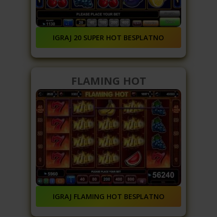
IGRAJ 20 SUPER HOT BESPLATNO
FLAMING HOT
IGRAJ FLAMING HOT BESPLATNO