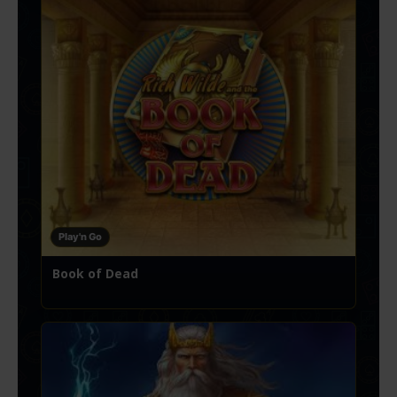
Play'n Go
Book of Dead