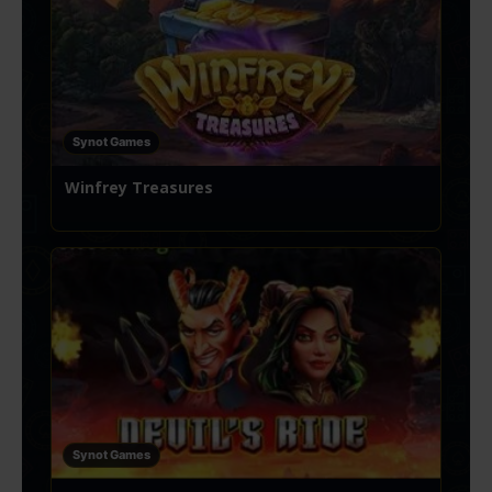
Synot Games
Winfrey Treasures
Synot Games