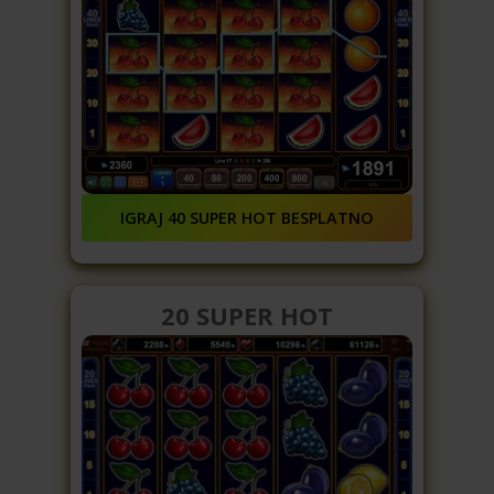
IGRAJ 40 SUPER HOT BESPLATNO
20 SUPER HOT