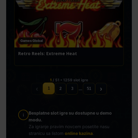
Games Global
Retro Reels: Extreme Heat
1
/ 51 • 1259 slot igre
‹
›
...
1
2
3
51
Besplatne slot igre su dostupne u demo
i
modu.
Za igranje pravim novcem posetite nasu
stranicu sa listom
online kazina
.