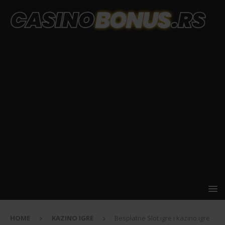
HOME
KAZINO IGRE
Besplatne Slot igre i kazino igre