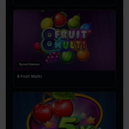
Synot Games
8 Fruit Multi