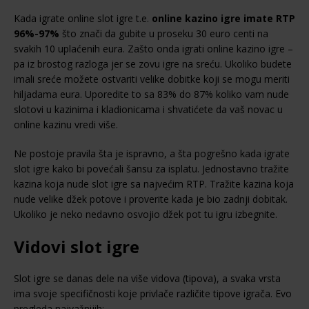
Kada igrate online slot igre t.e.
online kazino igre imate RTP
96%-97%
što znači da gubite u proseku 30 euro centi na
svakih 10 uplaćenih eura. Zašto onda igrati online kazino igre –
pa iz brostog razloga jer se zovu igre na sreću. Ukoliko budete
imali sreće možete ostvariti velike dobitke koji se mogu meriti
hiljadama eura. Uporedite to sa 83% do 87% koliko vam nude
slotovi u kazinima i kladionicama i shvatićete da vaš novac u
online kazinu vredi više.
Ne postoje pravila šta je ispravno, a šta pogrešno kada igrate
slot igre kako bi povećali šansu za isplatu. Jednostavno tražite
kazina koja nude slot igre sa najvećim RTP. Tražite kazina koja
nude velike džek potove i proverite kada je bio zadnji dobitak.
Ukoliko je neko nedavno osvojio džek pot tu igru izbegnite.
Vidovi slot igre
Slot igre se danas dele na više vidova (tipova), a svaka vrsta
ima svoje specifičnosti koje privlače različite tipove igrača. Evo
pregleda najvažnijih: