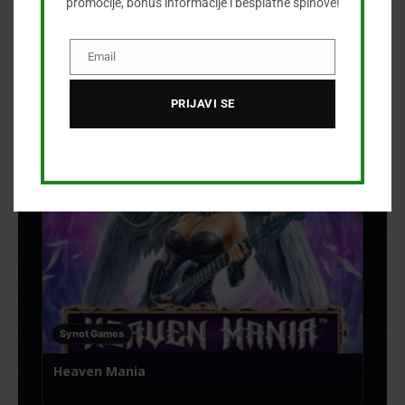
promocije, bonus informacije i besplatne spinove!
Email
Email
Synot Games
PRIJAVI SE
Joker Hunt Dice
Synot Games
Heaven Mania