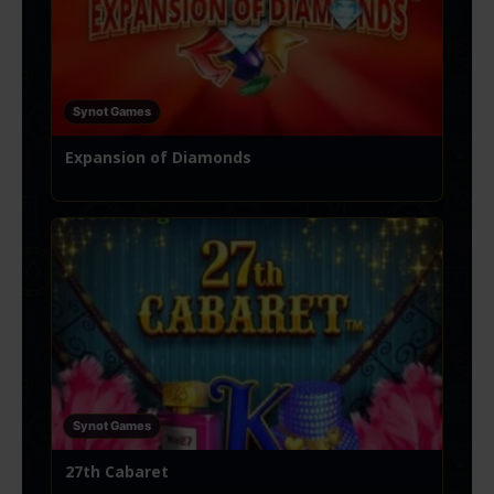
Synot Games
Expansion of Diamonds
Synot Games
27th Cabaret