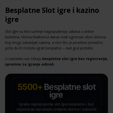
Besplatne Slot igre i kazino
igre
Slot igre su bez sumnje najpopularnija zabava u online
kazinima. Većina kladionica danas nudi ogroman izbor slotova
koji mogu zabavljati satima, a ono što je posebno privlačno
jeste da ih možete igrati besplatno – kad god poželite.
U nastavku vas čekaju
besplatne slot igre bez registracije,
spremne za igranje odmah
.
5500+
Besplatne slot
igre
Igrajte najpopularnije slot igre besplatno i bez
registracije.
Isprobajte omiljene slotove i zabavite