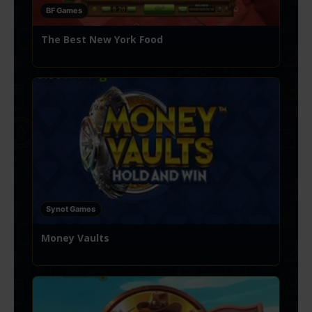
BF Games
The Best New York Food
Synot Games
Money Vaults