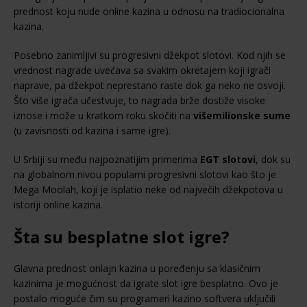
prednost koju nude online kazina u odnosu na tradiocionalna
kazina.
Posebno zanimljivi su progresivni džekpot slotovi. Kod njih se
vrednost nagrade uvećava sa svakim okretajem koji igrači
naprave, pa džekpot neprestano raste dok ga neko ne osvoji.
Što više igrača učestvuje, to nagrada brže dostiže visoke
iznose i može u kratkom roku skočiti na
višemilionske sume
(u zavisnosti od kazina i same igre).
U Srbiji su među najpoznatijim primerima
EGT slotovi
, dok su
na globalnom nivou popularni progresivni slotovi kao što je
Mega Moolah, koji je isplatio neke od najvećih džekpotova u
istoriji online kazina.
Šta su besplatne slot igre?
Glavna prednost onlajn kazina u poređenju sa klasičnim
kazinima je mogućnost da igrate slot igre besplatno. Ovo je
postalo moguće čim su programeri kazino softvera uključili