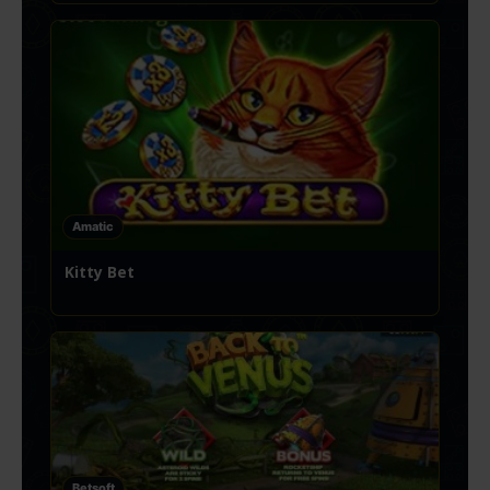
Amatic
Kitty Bet
Betsoft