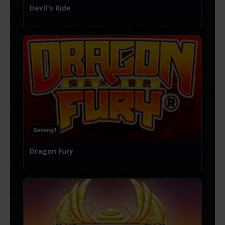
Devil's Ride
Gaming1
Dragon Fury