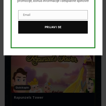
promocije, bonus informacije i besplatne spinove!
Email
Email
Betsoft
PRIJAVI SE
The Tipsy Tourist
Quickspin
Rapunzels Tower