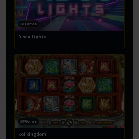
BF Games
Disco Lights
BF Games
Koi Kingdom