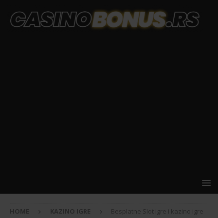
HOME
KAZINO IGRE
Besplatne Slot igre i kazino igre