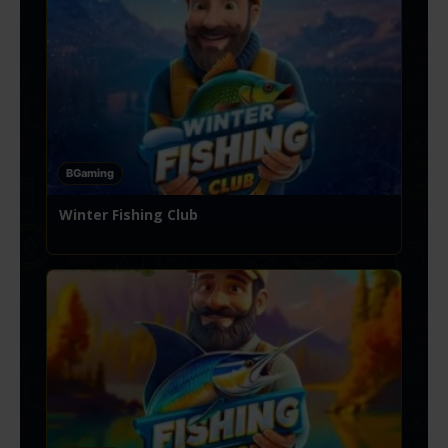
BGaming
Winter Fishing Club