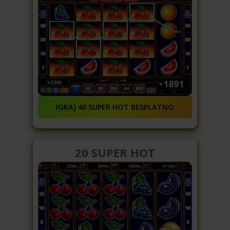
IGRAJ 40 SUPER HOT BESPLATNO
20 SUPER HOT