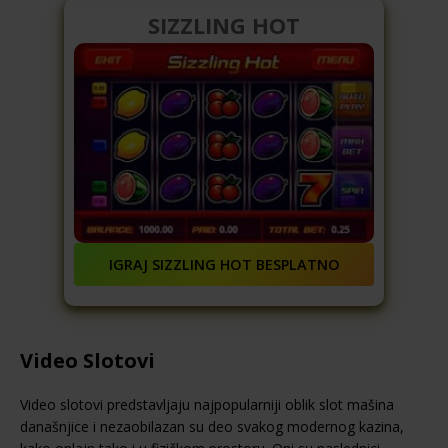
SIZZLING HOT
IGRAJ SIZZLING HOT BESPLATNO
Video Slotovi
Video slotovi predstavljaju najpopularniji oblik slot mašina
današnjice i nezaobilazan su deo svakog modernog kazina,