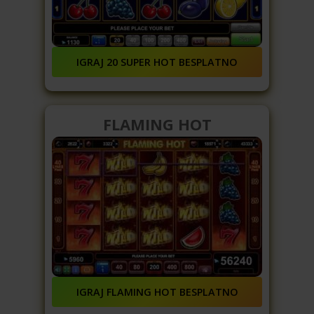
IGRAJ 20 SUPER HOT BESPLATNO
FLAMING HOT
IGRAJ FLAMING HOT BESPLATNO