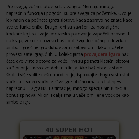
Pre svega, voćni slotovi si laki za igru. Nemaju mnogo
naprednih funkcija i pogodni su pre svega za početnike. Ovo je
lep način da počnete igrati slotove kada zapravo ne znate kako
sve to funkcioniše. Drugo, oni su savršeni za nostalgične
kockare koji su svoje kockarsko putovanje započeli odavno. I
na kraju, voćni slotovi su baš cool. Svijetli i sočni plodovi kao
simboli igre čine igru duhovitom i zabavnom i lako možete
provesti sate igrajući ih. U kolekcijama
provajdera igara
naći
ćete dve vrste slotova za voće. Prvi su poznati klasični slotovi
sa 3 bubnja i nekoliko dobitnih linija. Ako baš niste iz stare
škole i više volite nešto modernije, isprobajte drugu vrstu slot
voćkica – video voćkice. Ove igre obično imaju 5 bubnjeva,
naprednu HD grafiku i animacije, mnogo specijalnih funkcija i
bonus spinova. Ali oni i dalje imaju vaše omiljene voćkice kao
simbole igre.
40 SUPER HOT