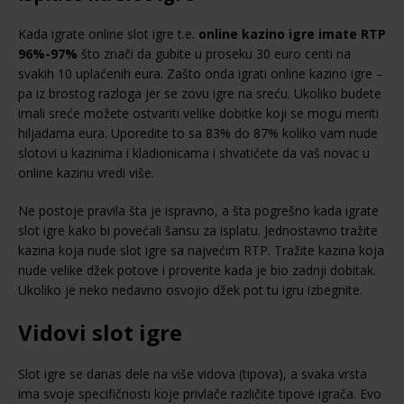
Kada igrate online slot igre t.e.
online kazino igre imate RTP
96%-97%
što znači da gubite u proseku 30 euro centi na
svakih 10 uplaćenih eura. Zašto onda igrati online kazino igre –
pa iz brostog razloga jer se zovu igre na sreću. Ukoliko budete
imali sreće možete ostvariti velike dobitke koji se mogu meriti
hiljadama eura. Uporedite to sa 83% do 87% koliko vam nude
slotovi u kazinima i kladionicama i shvatićete da vaš novac u
online kazinu vredi više.
Ne postoje pravila šta je ispravno, a šta pogrešno kada igrate
slot igre kako bi povećali šansu za isplatu. Jednostavno tražite
kazina koja nude slot igre sa najvećim RTP. Tražite kazina koja
nude velike džek potove i proverite kada je bio zadnji dobitak.
Ukoliko je neko nedavno osvojio džek pot tu igru izbegnite.
Vidovi slot igre
Slot igre se danas dele na više vidova (tipova), a svaka vrsta
ima svoje specifičnosti koje privlače različite tipove igrača. Evo