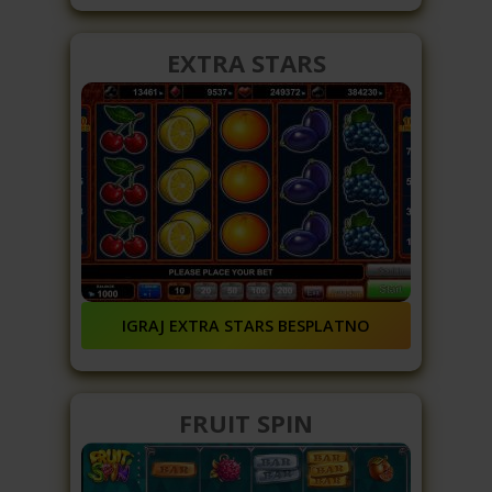
EXTRA STARS
IGRAJ EXTRA STARS BESPLATNO
FRUIT SPIN