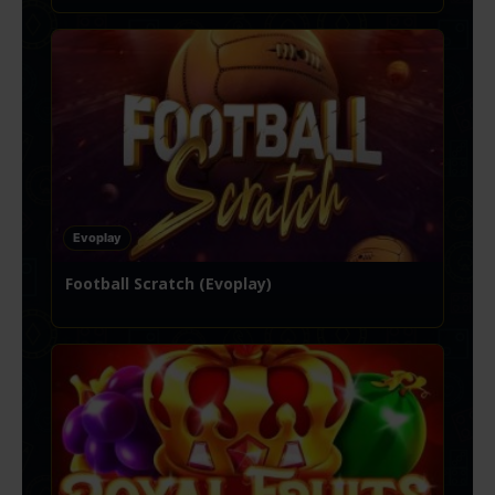
Evoplay
Football Scratch (Evoplay)