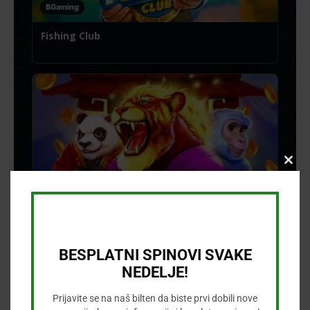
BGaming
Fishing Club
Clos
this
modu
BGaming
Wild Tiger
BESPLATNI SPINOVI SVAKE
NEDELJE!
Prijavite se na naš bilten da biste prvi dobili nove