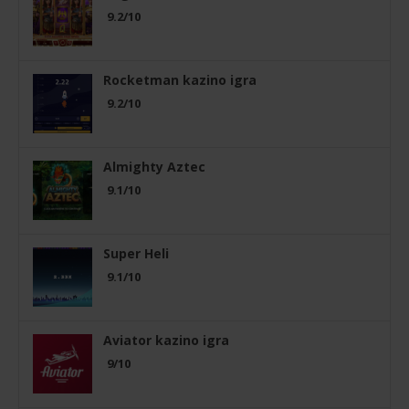
9.2/10
Rocketman kazino igra
9.2/10
Almighty Aztec
9.1/10
Super Heli
9.1/10
Aviator kazino igra
9/10