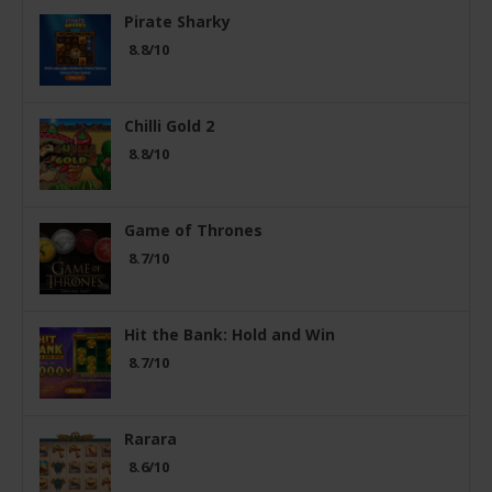
Pirate Sharky
8.8/10
Chilli Gold 2
8.8/10
Game of Thrones
8.7/10
Hit the Bank: Hold and Win
8.7/10
Rarara
8.6/10