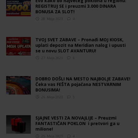
Evo kako do najvećeg poklona u regionu:
REGISTRUJ SE i preuzmi 3.000 DINARA
BONUSA ZA SLOT!
28. Maja 2023
4
TVOJ SVET ZABAVE – Pronađi MOJ KIOSK,
uplati depozit na Meridian nalog i upusti
se u novu SLOT AVANTURU!
27. Maja 2023
6
DOBRO DOŠLI NA MESTO NAJBOLJE ZABAVE!
Čeka vas FEŠTA pojačana NESTVARNIM
BONUSIMA!
26. Maja 2023
3
SJAJNE VESTI ZA NOVAJLIJE – Preuzmi
FANTASTIČAN POKLON i pretvori ga u
milione!
25. Maja 2023
4