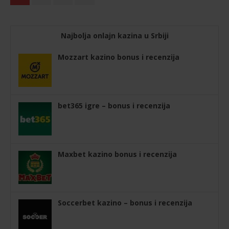
Najbolja onlajn kazina u Srbiji
Mozzart kazino bonus i recenzija
bet365 igre – bonus i recenzija
Maxbet kazino bonus i recenzija
Soccerbet kazino – bonus i recenzija