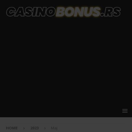
HOME
2023
Maj