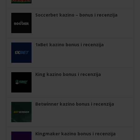
Soccerbet kazino – bonus i recenzija
1xBet kazino bonus i recenzija
King kazino bonus i recenzija
Betwinner kazino bonus i recenzija
Kingmaker kazino bonus i recenzija