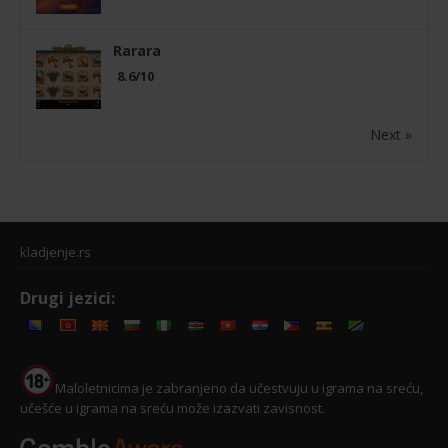
Rarara
8.6/10
Next »
kladjenje.rs
Drugi jezici:
Maloletnicima je zabranjeno da učestvuju u igrama na sreću,
učešće u igrama na sreću može izazvati zavisnost.