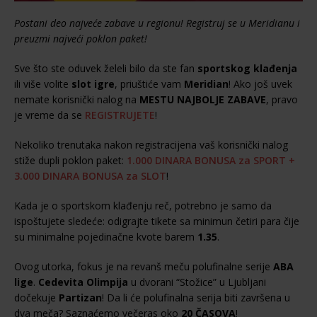
Postani deo najveće zabave u regionu! Registruj se u Meridianu i
preuzmi najveći poklon paket!
Sve što ste oduvek želeli bilo da ste fan
sportskog klađenja
ili više volite
slot igre
, priuštiće vam
Meridian
! Ako još uvek
nemate korisnički nalog na
MESTU NAJBOLJE ZABAVE
, pravo
je vreme da se
REGISTRUJETE
!
Nekoliko trenutaka nakon registracijena vaš korisnički nalog
stiže dupli poklon paket:
1.000 DINARA BONUSA za SPORT +
3.000 DINARA BONUSA za SLOT
!
Kada je o sportskom klađenju reč, potrebno je samo da
ispoštujete sledeće: odigrajte tikete sa minimun četiri para čije
su minimalne pojedinačne kvote barem
1.35
.
Ovog utorka, fokus je na revanš meču polufinalne serije
ABA
lige
.
Cedevita Olimpija
u dvorani “Stožice” u Ljubljani
dočekuje
Partizan
! Da li će polufinalna serija biti završena u
dva meča? Saznaćemo večeras oko
20 ČASOVA
!