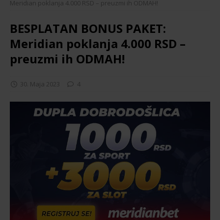
Meridian poklanja 4.000 RSD – preuzmi ih ODMAH!
BESPLATAN BONUS PAKET:
Meridian poklanja 4.000 RSD –
preuzmi ih ODMAH!
30. Maja 2023
4