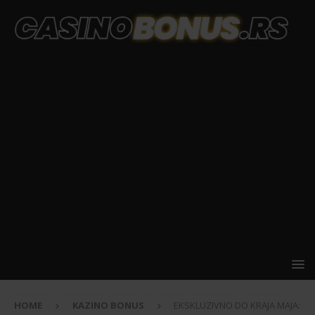
HOME
KAZINO BONUS
EKSKLUZIVNO DO KRAJA MAJA: