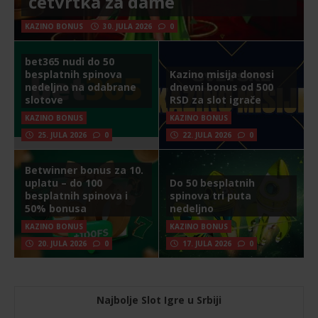
četvrtka za dame
KAZINO BONUS
30. JULA 2026
0
bet365 nudi do 50
besplatnih spinova
Kazino misija donosi
nedeljno na odabrane
dnevni bonus od 500
slotove
RSD za slot igrače
KAZINO BONUS
KAZINO BONUS
25. JULA 2026
0
22. JULA 2026
0
Betwinner bonus za 10.
uplatu – do 100
Do 50 besplatnih
besplatnih spinova i
spinova tri puta
50% bonusa
nedeljno
KAZINO BONUS
KAZINO BONUS
20. JULA 2026
0
17. JULA 2026
0
Najbolje Slot Igre u Srbiji