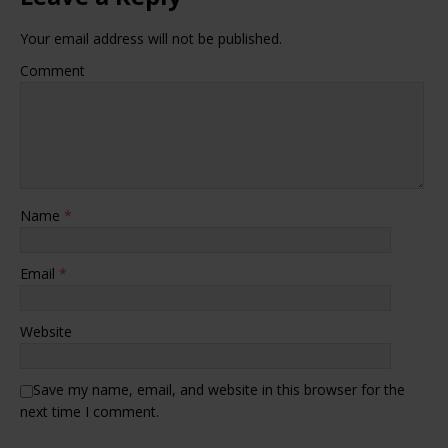
Your email address will not be published.
Comment
Name
*
Email
*
Website
Save my name, email, and website in this browser for the
next time I comment.