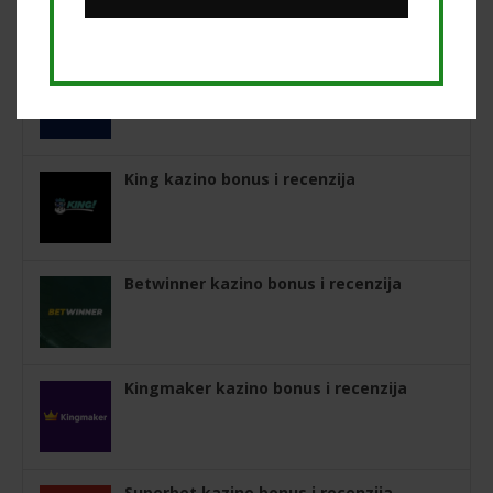
1xBet kazino bonus i recenzija
King kazino bonus i recenzija
Betwinner kazino bonus i recenzija
Kingmaker kazino bonus i recenzija
Superbet kazino bonus i recenzija