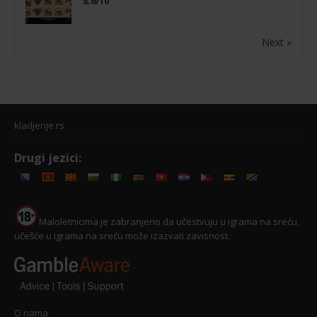
8.6/10
Next »
kladjenje.rs
Drugi jezici:
Maloletnicima je zabranjeno da učestvuju u igrama na sreću,
učešće u igrama na sreću može izazvati zavisnost.
O nama