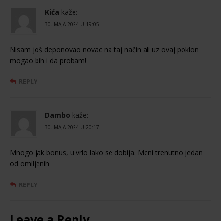
Kića
kaže:
30. MAJA 2024 U 19:05
Nisam još deponovao novac na taj način ali uz ovaj poklon
mogao bih i da probam!
REPLY
Dambo
kaže:
30. MAJA 2024 U 20:17
Mnogo jak bonus, u vrlo lako se dobija. Meni trenutno jedan
od omiljenih
REPLY
Leave a Reply