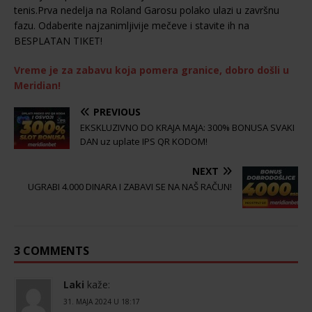
tenis.Prva nedelja na Roland Garosu polako ulazi u završnu
fazu. Odaberite najzanimljivije mečeve i stavite ih na
BESPLATAN TIKET!
Vreme je za zabavu koja pomera granice, dobro došli u
Meridian!
PREVIOUS
EKSKLUZIVNO DO KRAJA MAJA: 300% BONUSA SVAKI
DAN uz uplate IPS QR KODOM!
NEXT
UGRABI 4.000 DINARA I ZABAVI SE NA NAŠ RAČUN!
3 COMMENTS
Laki
kaže:
31. MAJA 2024 U 18:17