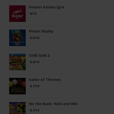
Aviator kazino igra
9/10
Pirate Sharky
8.8/10
Chilli Gold 2
8.8/10
Game of Thrones
8.7/10
Hit the Bank: Hold and Win
8.7/10