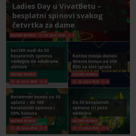
Ladies Day u VivatBetu –
besplatni spinovi svakog
četvrtka za dame
KAZINO BONUS
30. JULA 2026
0
bet365 nudi do 50
besplatnih spinova
Kazino misija donosi
nedeljno na odabrane
dnevni bonus od 500
slotove
RSD za slot igrače
KAZINO BONUS
KAZINO BONUS
25. JULA 2026
0
22. JULA 2026
0
Betwinner bonus za 10.
uplatu – do 100
Do 50 besplatnih
besplatnih spinova i
spinova tri puta
50% bonusa
nedeljno
KAZINO BONUS
KAZINO BONUS
20. JULA 2026
0
17. JULA 2026
0