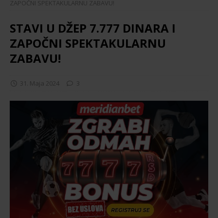
ZAPOČNI SPEKTAKULARNU ZABAVU!
STAVI U DŽEP 7.777 DINARA I
ZAPOČNI SPEKTAKULARNU
ZABAVU!
31. Maja 2024
3