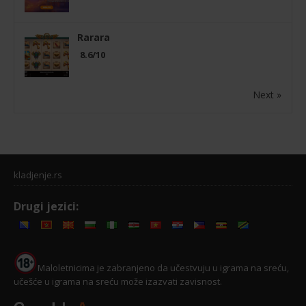
Rarara
8.6/10
Next »
kladjenje.rs
Drugi jezici:
Maloletnicima je zabranjeno da učestvuju u igrama na sreću,
učešće u igrama na sreću može izazvati zavisnost.