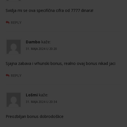
Svidja mi se ova specifična cifra od 7777 dinara!
REPLY
Dambo
kaže:
31. MAJA 2024 U 20:20
Sjajna zabava i vrhunski bonus, realno ovaj bonus nikad jaci
REPLY
Lošmi
kaže:
31. MAJA 2024 U 20:34
Preozbiljan bonus dobrodošlice