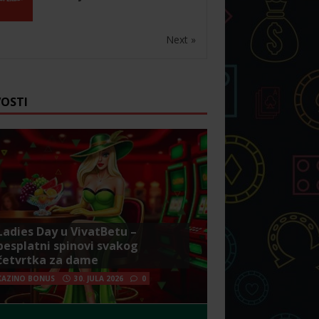
Next »
OSTI
Ladies Day u VivatBetu –
besplatni spinovi svakog
četvrtka za dame
KAZINO BONUS
30. JULA 2026
0