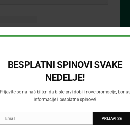
BESPLATNI SPINOVI SVAKE
browser for the next time I comment.
NEDELJE!
Prijavite se na naš bilten da biste prvi dobili nove promocije, bonu
informacije i besplatne spinove!
Email
PRIJAVI SE
Email