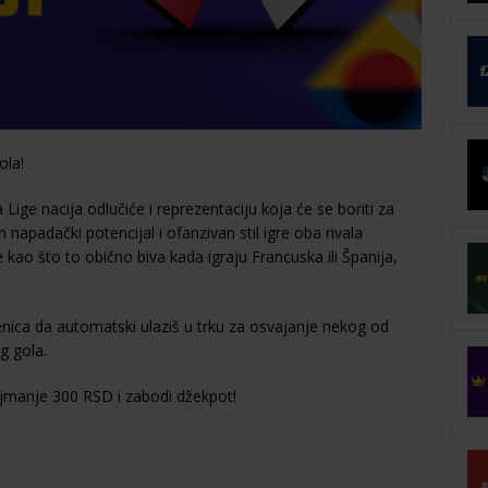
ola!
Lige nacija odlučiće i reprezentaciju koja će se boriti za
napadački potencijal i ofanzivan stil igre oba rivala
 kao što to obično biva kada igraju Francuska ili Španija,
njenica da automatski ulaziš u trku za osvajanje nekog od
g gola.
najmanje 300 RSD i zabodi džekpot!