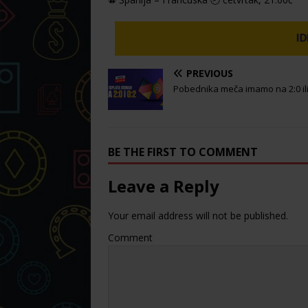
I
PREVIOUS
Pobednika meča imamo na 2:0 ili 
BE THE FIRST TO COMMENT
Leave a Reply
Your email address will not be published.
Comment