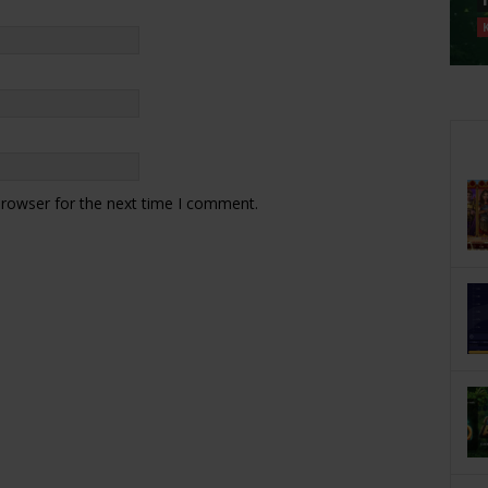
browser for the next time I comment.