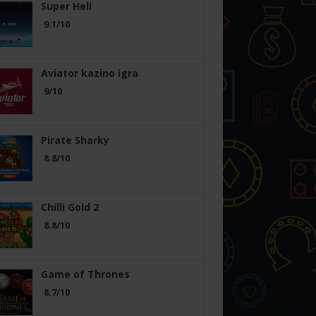
Super Heli
9.1/10
Aviator kazino igra
9/10
Pirate Sharky
8.8/10
Chilli Gold 2
8.8/10
Game of Thrones
8.7/10