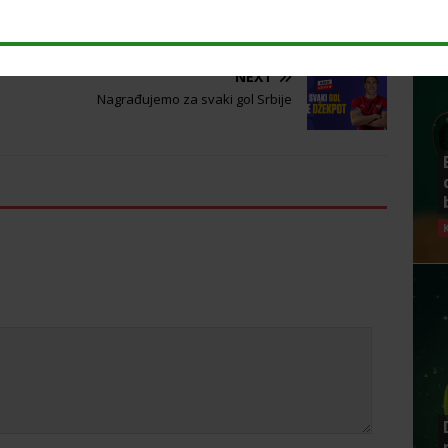
DI NA MOZZART
NEXT
Nagrađujemo za svaki gol Srbije