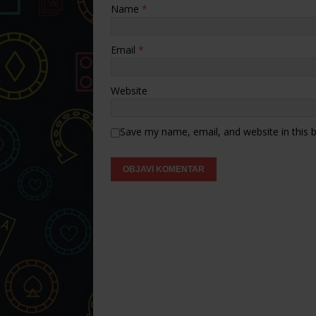
Name
*
Email
*
Website
Save my name, email, and website in this 