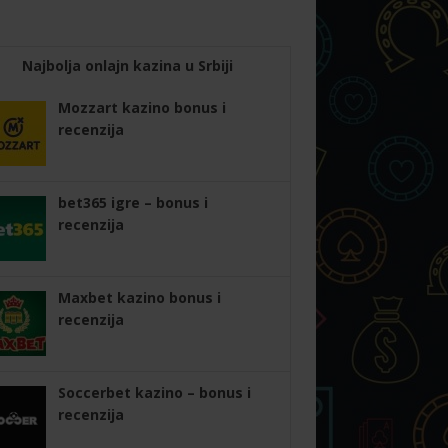
Najbolja onlajn kazina u Srbiji
Mozzart kazino bonus i
recenzija
bet365 igre – bonus i
recenzija
Maxbet kazino bonus i
recenzija
Soccerbet kazino – bonus i
recenzija