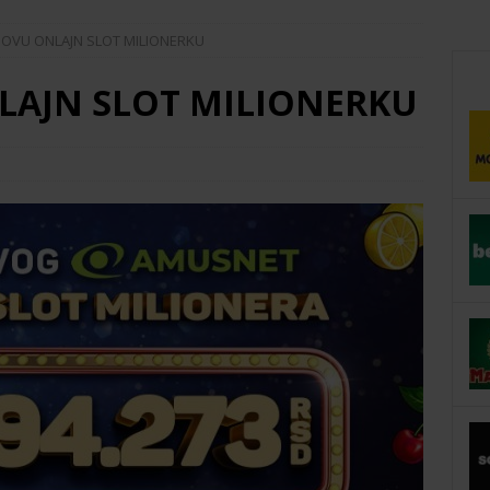
OVU ONLAJN SLOT MILIONERKU
AJN SLOT MILIONERKU