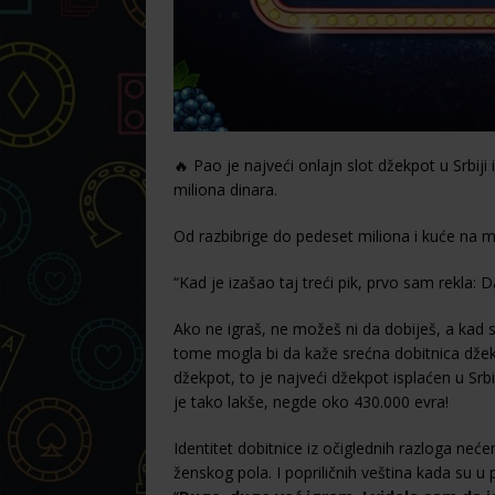
🔥 Pao je najveći onlajn slot džekpot u Srbij
miliona dinara.
Od razbibrige do pedeset miliona i kuće na 
“Kad je izašao taj treći pik, prvo sam rekla:
Ako ne igraš, ne možeš ni da dobiješ, a kad 
tome mogla bi da kaže srećna dobitnica džekp
džekpot, to je najveći džekpot isplaćen u Srb
je tako lakše, negde oko 430.000 evra!
Identitet dobitnice iz očiglednih razloga neće
ženskog pola. I popriličnih veština kada su u pi