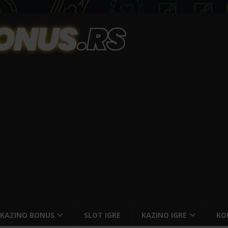
KAZINO BONUS
SLOT IGRE
KAZINO IGRE
KO