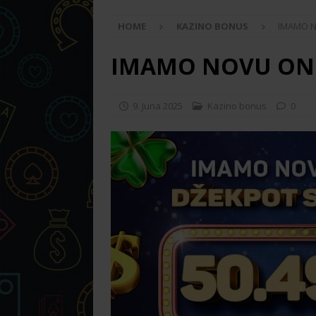
HOME
KAZINO BONUS
IMAMO N
IMAMO NOVU ONL
9. Juna 2025
Kazino bonus
0