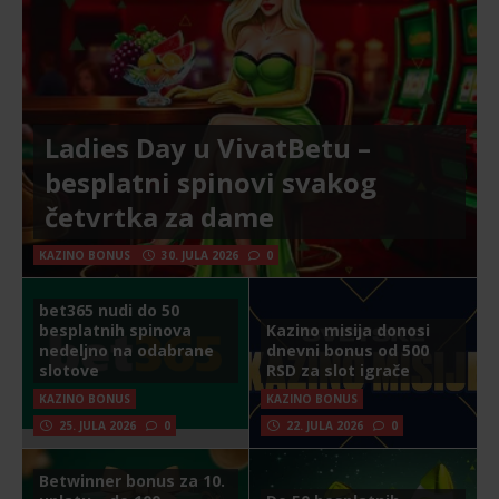
Ladies Day u VivatBetu –
besplatni spinovi svakog
četvrtka za dame
KAZINO BONUS
30. JULA 2026
0
bet365 nudi do 50
besplatnih spinova
Kazino misija donosi
nedeljno na odabrane
dnevni bonus od 500
slotove
RSD za slot igrače
KAZINO BONUS
KAZINO BONUS
25. JULA 2026
0
22. JULA 2026
0
Betwinner bonus za 10.