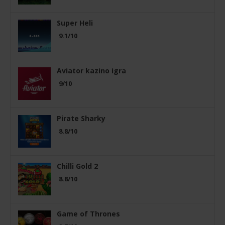
Super Heli
9.1/10
Aviator kazino igra
9/10
Pirate Sharky
8.8/10
Chilli Gold 2
8.8/10
Game of Thrones