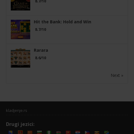
8.7/10
Hit the Bank: Hold and Win
8.7/10
Rarara
8.6/10
Next »
kladjenje.rs
Drugi jezici: