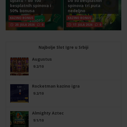
uplatu – do 100
Do 50 besplatnih
besplatnih spinova i
spinova tri puta
50% bonusa
nedeljno
KAZINO BONUS
KAZINO BONUS
20. JULA 2026
0
17. JULA 2026
0
Najbolje Slot Igre u Srbiji
Augustus
9.2/10
Rocketman kazino igra
9.2/10
Almighty Aztec
9.1/10