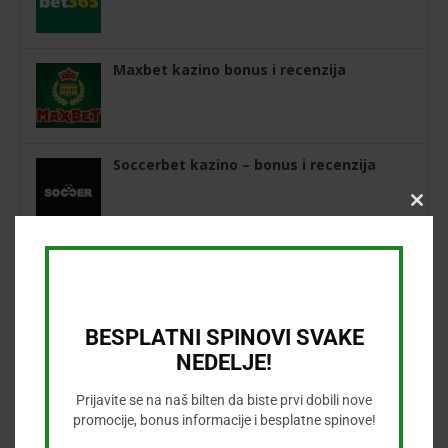
Maxbet kazino bonus i recenzija
Soccerbet kazino – bonus i recenzija
Clos
this
modu
1xBet kazino bonus i recenzija
BESPLATNI SPINOVI SVAKE
King kazino bonus i recenzija
NEDELJE!
Prijavite se na naš bilten da biste prvi dobili nove
promocije, bonus informacije i besplatne spinove!