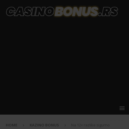
HOME
KAZINO BONUS
Na 12+ razlike sigurno