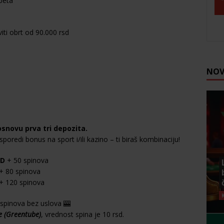
beta
viti obrt od 90.000 rsd
NOV
osnovu prva tri depozita.
oredi bonus na sport i/ili kazino – ti biraš kombinaciju!
SD
+ 50 spinova
+ 80 spinova
+ 120 spinova
spinova bez uslova 🎰
e (Greentube)
, vrednost spina je 10 rsd.