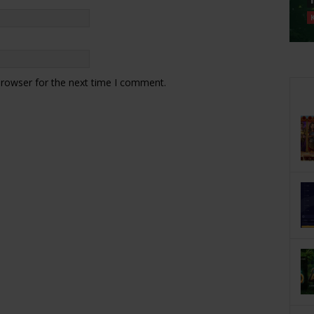
browser for the next time I comment.