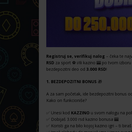
Registruj se, verifikuj nalog
– čeka te naj
RSD
za sport ⚽ i/ili kazino 🎰 po tvom izbor
bezdepozitni deo od
3.000 RSD
!
1. BEZDEPOZITNI BONUS
🎁
A za sam početak, ide bezdepozitni bonus 
Kako on funkcioniše?
✅ Unesi kod
KAZZINO
u svom nalogu na pol
✅ Dobijaš 3.000 rsd kazino bonusa 🎰
✅ Koristi ga na bilo kojoj kazino igri – ti bira