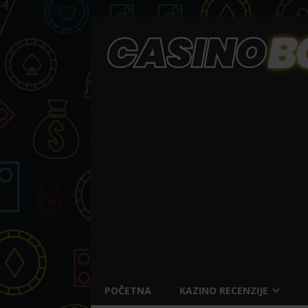
POČETNA
KAZINO RECENZIJE