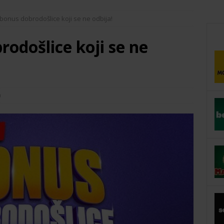
bonus dobrodošlice koji se ne odbija!
odošlice koji se ne
0