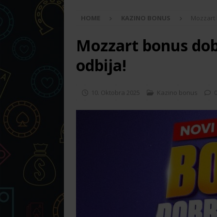
HOME
KAZINO BONUS
Mozzart 
Mozzart bonus dobr
odbija!
10. Oktobra 2025
Kazino bonus