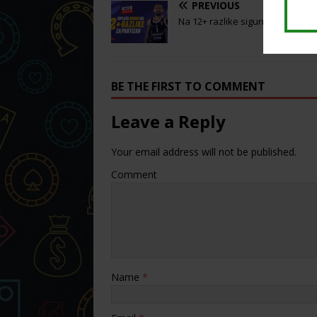
PREVIOUS
Na 12+ razlike sigurno dobijaš!
BE THE FIRST TO COMMENT
Leave a Reply
Your email address will not be published.
Comment
Name
*