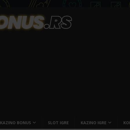
KAZINO BONUS
SLOT IGRE
KAZINO IGRE
KO