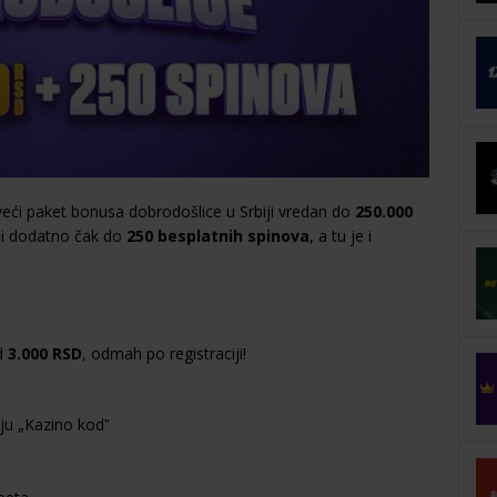
veći paket bonusa dobrodošlice u Srbiji vredan do
250.000
u i dodatno čak do
250 besplatnih spinova
, a tu je i
od
3.000 RSD
, odmah po registraciji!
ju „Kazino kodˮ
š