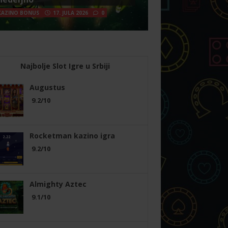
KAZINO BONUS
17. JULA 2026
0
Najbolje Slot Igre u Srbiji
Augustus
9.2/10
Rocketman kazino igra
9.2/10
Almighty Aztec
9.1/10