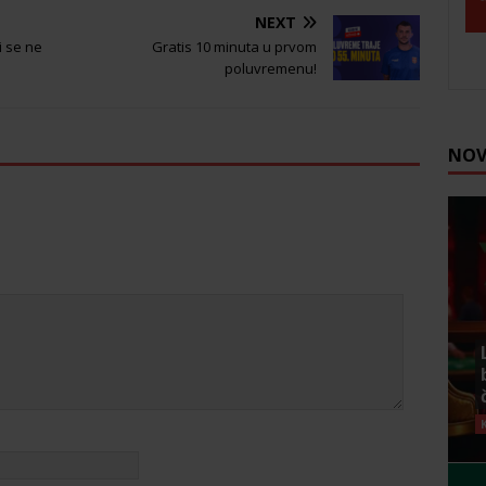
NEXT
i se ne
Gratis 10 minuta u prvom
poluvremenu!
NOV