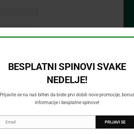
browser for the next time I comment.
BESPLATNI SPINOVI SVAKE
NEDELJE!
Prijavite se na naš bilten da biste prvi dobili nove promocije, bonu
informacije i besplatne spinove!
Email
PRIJAVI SE
Email